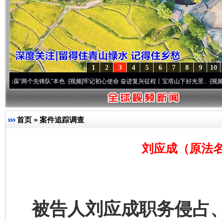
1
2
3
4
5
6
7
8
9
10
个先锋队”本色
·[视频]
牢记初心使命 奋进复兴征程丨宝塔山下好光景..
·[视频]
因党而生 
首页
»
案件追踪调查
刘应成（原法名
被告人刘应成职务侵占