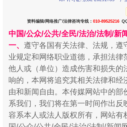
东山县通报“牛蛙产品抗生素超标问题”
法
资料编辑/网络推广/法律咨询专线：
010-89525216
QQ
中国/公众/公共/全民/法治/法制/
一、
遵守各国有关法律、法规，遵
业规定和网络职业道德，承担法律
他人或（单位）造成伤害和损失的
响的，本网将追究其相关法律和经
由和新闻自由。本传媒网站中的部
千年窑火 生生不息
一
系我们，我们将在第一时间作出反
容系本人或法人版权所有，网站有
国/公众/公共/全民/法治/法制/新