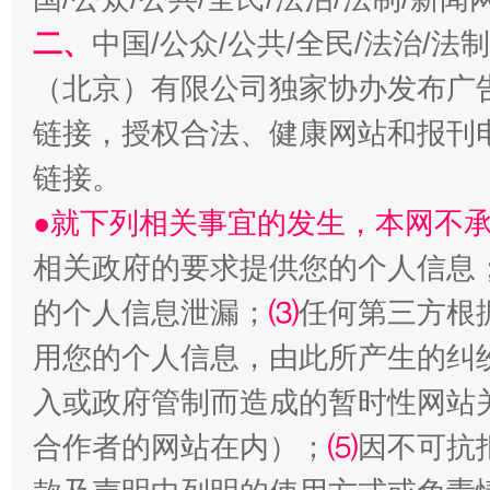
二、
中国/公众/公共/全民/法治/
（北京）有限公司独家协办发布广
链接，授权合法、健康网站和报刊
揭开“小金库”的免责幌子
链接。
●就下列相关事宜的发生，本网不
相关政府的要求提供您的个人信息
的个人信息泄漏；
⑶
任何第三方根
用您的个人信息，由此所产生的纠
入或政府管制而造成的暂时性网站
合作者的网站在内）；
受贿1.44亿！段成刚被判无期
⑸
因不可抗
从幼儿