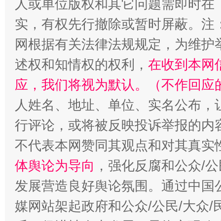
人或单位版权和其它问题需即时在
实，有权先行撤除或暂时屏蔽。注
网根据有关法律法规规定，为维护
扯下公款旅游的“隐身衣”
如何以同
述权和知情权的权利，
在收到本网
应，我们将视为默认。（不作回应
人姓名、地址、单位、实名公布，让
行评论，或将被反映投诉举报的内
不代表本网赞同其观点和对其真实
体舆论为导向
，强化反腐和公众/公
发展营造良好舆论氛围。通过中国公
“蜀中异人”王建安的艺术幻境
媒网站架起政府和公众/公民/大众