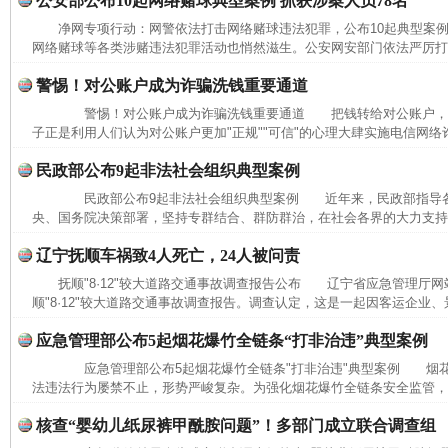
公安部公布10起网络赌球典型案例 抓获涉案人员78名
净网专项行动：网警依法打击网络赌球违法犯罪，公布10起典型
网络赌球等各类涉赌违法犯罪活动也悄然滋生。公安网安部门依法严厉打击
完善运行机制助力责任有效落实
警惕！对公账户成为诈骗洗钱重要通道
警惕！对公账户成为诈骗洗钱重要通道 把钱转给对公账户，
子正是利用人们认为对公账户更加"正规""可信"的心理大肆实施电信网络
民政部公布9起非法社会组织典型案例
民政部公布9起非法社会组织典型案例 近年来，民政部指导各
央、国务院决策部署，坚持专群结合、群防群治，在社会各界的大力支持下
辽宁抚顺车祸致4人死亡，24人被问责
抚顺"8·12"较大道路交通事故调查报告公布 辽宁省应急管理厅网
顺"8·12"较大道路交通事故调查报告。调查认定，这是一起因客运企业、
应急管理部公布5起烟花爆竹全链条“打非治违”典型案例
公平竞争审查“十大案例”出炉！
一纸欠条
应急管理部公布5起烟花爆竹全链条"打非治违"典型案例 烟花
法违法行为屡禁不止，形势严峻复杂。为强化烟花爆竹全链条安全监管，进
核查“婴幼儿纸尿裤甲酰胺问题”！多部门成立联合调查组