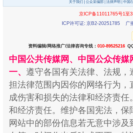
关于我们
|
公众采编部
|
法律声明
| 中国
京ICP备11011765号1至3
ICP许可证: 京B2-20251785
广
资料编辑/网络推广/法律咨询专线：
010-89525216
QQ
中国公共传媒网、中国公众传媒
一、
遵守各国有关法律、法规，
揭开“小金库”的免责幌子
担法律范围内因你的网络行为，
成伤害和损失的法律和经济责任
和经济责任。维护各国宪法，保
网站中的部份信息若无意中涉及