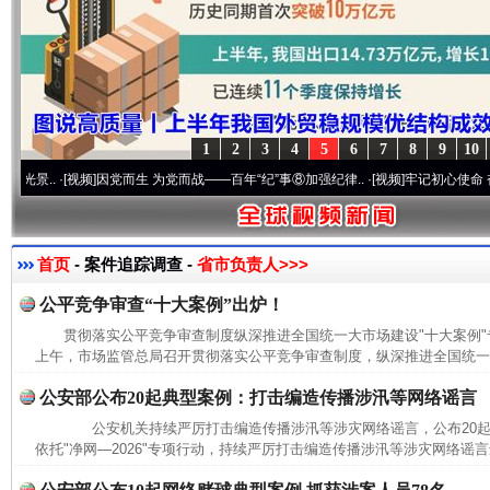
1
2
3
4
5
6
7
8
9
10
.
·[视频]
因党而生 为党而战——百年“纪”事⑧加强纪律..
·[视频]
牢记初心使命 奋进复兴
首页
- 案件追踪调查 -
省市负责人>>>
公平竞争审查“十大案例”出炉！
贯彻落实公平竞争审查制度纵深推进全国统一大市场建设"十大案例
上午，市场监管总局召开贯彻落实公平竞争审查制度，纵深推进全国统一大
公安部公布20起典型案例：打击编造传播涉汛等网络谣言
公安机关持续严厉打击编造传播涉汛等涉灾网络谣言，公布20
依托"净网—2026"专项行动，持续严厉打击编造传播涉汛等涉灾网络谣言