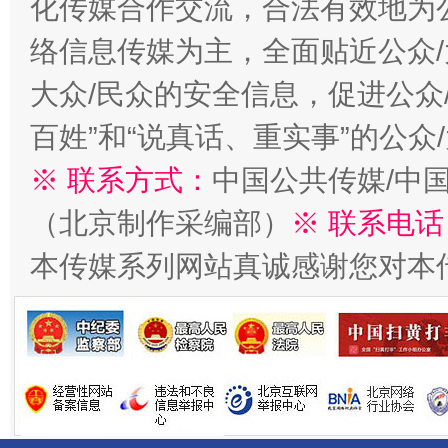
化传媒合作交流，合法有效地为公
络信息传媒为主，全面贴近公众/
千年窑火 生生不息
一
大众/民众的安全信息，促进公众
百姓”和“说真话、重实事”的公众
※ 联系方式：
中国公共传媒/中
（北京制作采编部）
※ 联系电话
本传媒系列网站真诚感谢您对本
揭开“小金库”的免责幌子