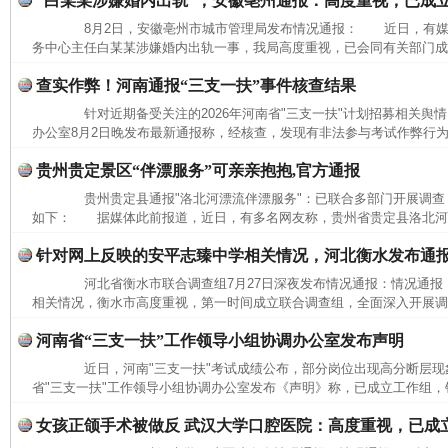
“白某某涉嫌婚内出轨”，安徽亳州通报：高度重视，已成
8月2日，安徽亳州市城市管理局发布情况通报： 近日，有媒
务中心主任白某某涉嫌婚内出轨一事，我局高度重视，已会同有关部门成立
查实作弊！河南通报“三支一扶”事件核查结果
针对近期备受关注的2026年河南省"三支一扶"计划招募相关舆情
办公室8月2日晚发布最新通报称，经核查，发现有非法参与考试作弊行为
贵州贵定景区“伴漂服务”可亲亲抱抱,官方通报
贵州贵定县通报"洛北河漂流伴漂服务"：已联合多部门开展调查
如下： 据媒体此前报道，近日，有多名网友称，贵州省贵定县洛北河（
针对网上反映的安平志臻中学相关情况，河北衡水发布通
河北省衡水市联合调查组7月27日深夜发布情况通报：情况通
相关情况，衡水市高度重视，第一时间成立联合调查组，全面深入开展调查
河南省“三支一扶”工作领导小组协调办公室发布声明
近日，河南"三支一扶"考试成绩公布，部分岗位出现高分断层现象
省"三支一扶"工作领导小组协调办公室发布《声明》称，已成立工作组，针
女孩正颌手术被做反 武汉大学口腔医院：高度重视，已成