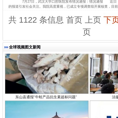
7月27日，武汉大学口腔医院发布情况通报：情况通报 近日
完善运行机制助力责任有效落实
一纸欠条
的报道引发社会关注。我院高度重视，已成立专项调查组开展核查，目前，
共 1122 条信息
首页
上页
下
页
全球视频图文新闻
东山县通报“牛蛙产品抗生素超标问题”
法