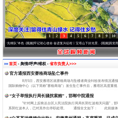
1
2
3
4
5
6
7
8
9
10
锋队”本色
·[视频]
牢记初心使命 奋进复兴征程丨宝塔山下好光景..
·[视频]
因党而生 为党而
首页
- 舆情/呼声/维权 -
省市负责人>>>
官方通报西安赛格商场坠亡事件
8月5日，西安雁塔区就赛格商场与坠楼者商业纠纷发布情况通
国际购物中心（以下简称"赛格商场"）发生坠亡事件后，雁塔区高度重视，
“女子举报执行局长骚扰索贿”，邯郸中院通报
"针对网上反映丛台区人民法院执行局局长郭红波相关问题"，邯
系郭红波本人，已对其作出停职处理。 通报全文如下： 此前媒体报