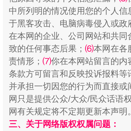
中所列明的情况使用您的个人信
于黑客攻击、电脑病毒侵入或政
在本网的企业、公司网站和共同
致的任何事态后果；
⑹
本网在各
责情形；
⑺
你在本网站留言的内
条款方可留言和反映投诉报料等
阿坝州三大球赛在茂县开幕
规模最
并承担一切因您的行为而直接或
网只是提供公众/大众/民众话语
网有关规定将不定期更新本声明
三、关于网络版权权属问题：