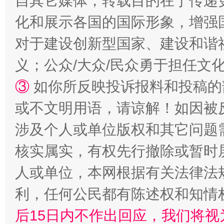
自其它媒体，转载目的在于传递
化和展示各国的国际形象，增强
对于建设创新型国家、建设和谐
义；公众/大众/民众勇于担任文
“蜀中异人”王建安的艺术幻境
③
如你所反映投诉报料和投稿的
或不文明用语，请谅解！如因被
涉及个人或单位版权和其它问题
核实属实，有权先行撤除或暂时
人或单位，本网根据有关法律法
利，任何公民都有陈述权和知情
完善运行机制助力责任有效落实
一纸欠条
后15日内不作出回应，我们将视