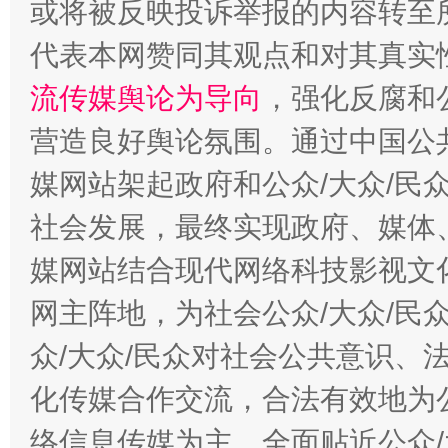
或将被反映投诉举报的内容转至
代表本网赞同其观点和对其真实
完善运行机制助力责任有效落实
流传媒舆论为导向
，强化反腐和
营造良好舆论氛围。通过中国公共
媒网站架起政府和公众/大众/民
社会发展，最终实现政府、媒体、
媒网站结合现代网络科技影视文
网主阵地，为社会公众/大众/民
公平竞争审查“十大案例”出炉！
一纸欠条
众/大众/民众对社会公共意识、
化传媒合作交流，合法有效地为公
络信息传媒为主，全面贴近公众/