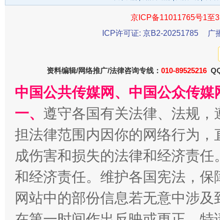
京ICP备11011765号1至3
ICP许可证: 京B2-20251785
广
资料编辑/网络推广/法律咨询专线：
010-89525216
QQ
东山县通报“牛蛙产品抗生素超标问题”
法
中国公共传媒网、中国公众传媒
一、
遵守各国有关法律、法规，
担法律范围内因你的网络行为，
成伤害和损失的法律和经济责任
和经济责任。维护各国宪法，保
网站中的部份信息若无意中涉及
在第一时间作出反映或更正。特
千年窑火 生生不息
一