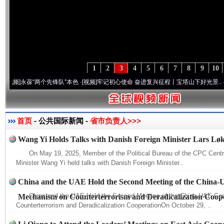
1
2
3
4
5
6
7
8
9
10
永葆“两个先锋队”本色
·[视频]
牢记初心使命 奋进复兴征程丨宝塔山下好光景..
·[视频]
首页
- 公共国际新闻 -
省市负责人>>>
Wang Yi Holds Talks with Danish Foreign Minister Lars L
On May 19, 2025, Member of the Political Bureau of the CPC Cent
Minister Wang Yi held talks with Danish Foreign Minister..
China and the UAE Hold the Second Meeting of the China-
China and the UAE Hold the Second Meeting of the China-UAE Co
Mechanism on Counterterrorism and Deradicalization Coop
Counterterrorism and Deradicalization CooperationOn October 29, ..