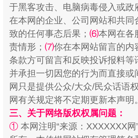
于黑客攻击、电脑病毒侵入或政
在本网的企业、公司网站和共同
受贿1.44亿！段成刚被判无期
从幼儿
致的任何事态后果；
⑹
本网在各
责情形；
⑺
你在本网站留言的内
条款方可留言和反映投诉报料等
并承担一切因您的行为而直接或
网只是提供公众/大众/民众话语
网有关规定将不定期更新本声明
全民健身五年计划来了！等你上场
三、关于网络版权权属问题：
①
本网注明“来源：XXXXXXX网