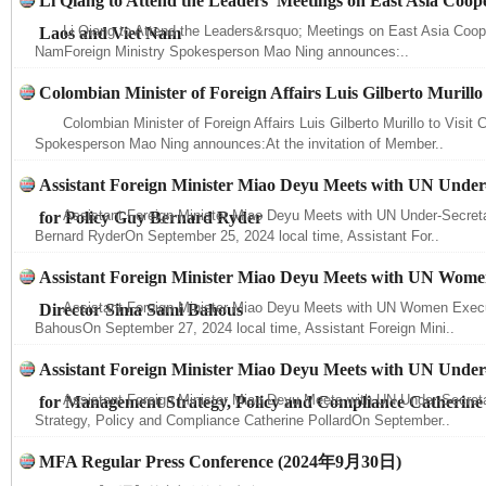
Li Qiang to Attend the Leaders’ Meetings on East Asia Coope
Li Qiang to Attend the Leaders&rsquo; Meetings on East Asia Coope
Laos and Viet Nam
NamForeign Ministry Spokesperson Mao Ning announces:..
Colombian Minister of Foreign Affairs Luis Gilberto Murillo 
Colombian Minister of Foreign Affairs Luis Gilberto Murillo to Visit 
Spokesperson Mao Ning announces:At the invitation of Member..
Assistant Foreign Minister Miao Deyu Meets with UN Under
Assistant Foreign Minister Miao Deyu Meets with UN Under-Secreta
for Policy Guy Bernard Ryder
Bernard RyderOn September 25, 2024 local time, Assistant For..
Assistant Foreign Minister Miao Deyu Meets with UN Wome
Assistant Foreign Minister Miao Deyu Meets with UN Women Execu
Director Sima Sami Bahous
BahousOn September 27, 2024 local time, Assistant Foreign Mini..
Assistant Foreign Minister Miao Deyu Meets with UN Under
Assistant Foreign Minister Miao Deyu Meets with UN Under-Secre
for Management Strategy, Policy and Compliance Catherine
Strategy, Policy and Compliance Catherine PollardOn September..
MFA Regular Press Conference (2024年9月30日)