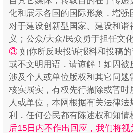
自其它媒体，转载目的在于传递
化和展示各国的国际形象，增强
对于建设创新型国家、建设和谐
“蜀中异人”王建安的艺术幻境
义；公众/大众/民众勇于担任文
③
如你所反映投诉报料和投稿的
或不文明用语，请谅解！如因被
涉及个人或单位版权和其它问题
核实属实，有权先行撤除或暂时
人或单位，本网根据有关法律法
完善运行机制助力责任有效落实
一纸欠条
利，任何公民都有陈述权和知情
后15日内不作出回应，我们将视