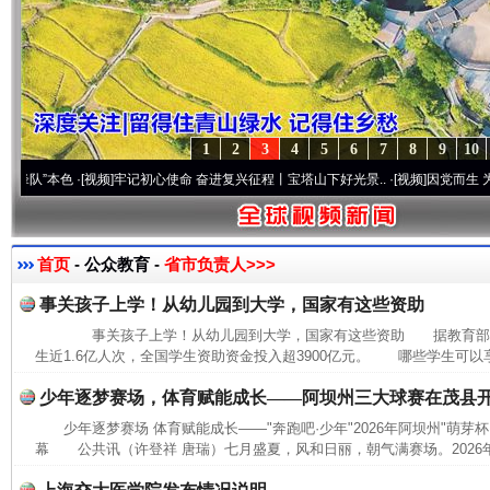
1
2
3
4
5
6
7
8
9
10
”本色
·[视频]
牢记初心使命 奋进复兴征程丨宝塔山下好光景..
·[视频]
因党而生 为党而战
首页
- 公众教育 -
省市负责人>>>
事关孩子上学！从幼儿园到大学，国家有这些资助
事关孩子上学！从幼儿园到大学，国家有这些资助 据教育部消息
生近1.6亿人次，全国学生资助资金投入超3900亿元。 哪些学生可以
少年逐梦赛场，体育赋能成长——阿坝州三大球赛在茂县
少年逐梦赛场 体育赋能成长——"奔跑吧·少年"2026年阿坝州"萌芽
幕 公共讯（许登祥 唐瑞）七月盛夏，风和日丽，朝气满赛场。2026年7