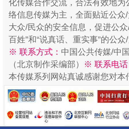
化传媒合作交流，合法有效地为公
千年窑火 生生不息
一
络信息传媒为主，全面贴近公众/
大众/民众的安全信息，促进公众
百姓”和“说真话、重实事”的公众
※ 联系方式：
中国公共传媒/中
（北京制作采编部）
※ 联系电话
本传媒系列网站真诚感谢您对本
揭开“小金库”的免责幌子