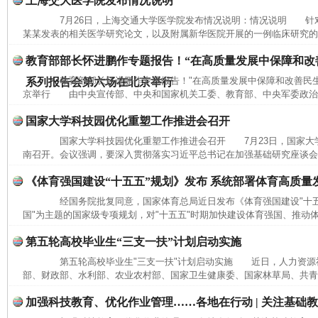
上海交大医学院发布情况说明
7月26日，上海交通大学医学院发布情况说明：情况说明 针
某某发表的相关医学研究论文，以及附属新华医院开展的一例临床研究的相
教育部部长怀进鹏作专题报告！“在高质量发展中保障和改
教育部部长怀进鹏作专题报告！"在高质量发展中保障和改善民生
系列报告会第六场在北京举行
京举行 由中央宣传部、中央和国家机关工委、教育部、中央军委政治工
国家大学科技园优化重塑工作推进会召开
国家大学科技园优化重塑工作推进会召开 7月23日，国家大
南召开。会议强调，要深入贯彻落实习近平总书记在加强基础研究座谈会和
《体育强国建设“十五五”规划》发布 系统部署体育高质量
经国务院批复同意，国家体育总局近日发布《体育强国建设"十五
国"为主题的国家级专项规划，对"十五五"时期加快建设体育强国、推动体
第五轮高校毕业生“三支一扶”计划启动实施
第五轮高校毕业生"三支一扶"计划启动实施 近日，人力资源
部、财政部、水利部、农业农村部、国家卫生健康委、国家林草局、共青团
完善运行机制助力责任有效落实
一纸欠条
加强科技教育、优化作业管理……各地在行动 | 关注基础