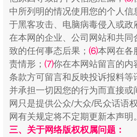
中所列明的情况使用您的个人信
于黑客攻击、电脑病毒侵入或政
在本网的企业、公司网站和共同
致的任何事态后果；
⑹
本网在各
责情形；
⑺
你在本网站留言的内
阿坝州三大球赛在茂县开幕
规模最
条款方可留言和反映投诉报料等
并承担一切因您的行为而直接或
网只是提供公众/大众/民众话语
网有关规定将不定期更新本声明
三、关于网络版权权属问题：