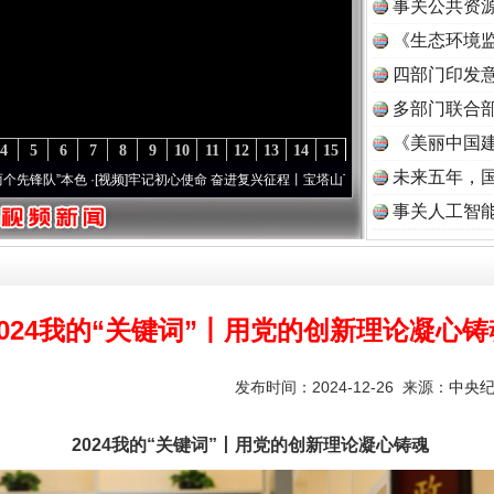
事关公共资
《生态环境监
读
四部门印发
多部门联合部
《美丽中国建
4
5
6
7
8
9
10
11
12
13
14
15
未来五年，
”本色
·[视频]
牢记初心使命 奋进复兴征程丨宝塔山下好光景..
·[视频]
因党而生 为党而战
事关人工智
2024我的“关键词”丨用党的创新理论凝心铸
发布时间：2024-12-26 来源：
中央
2024我的“关键词”丨用党的创新理论凝心铸魂