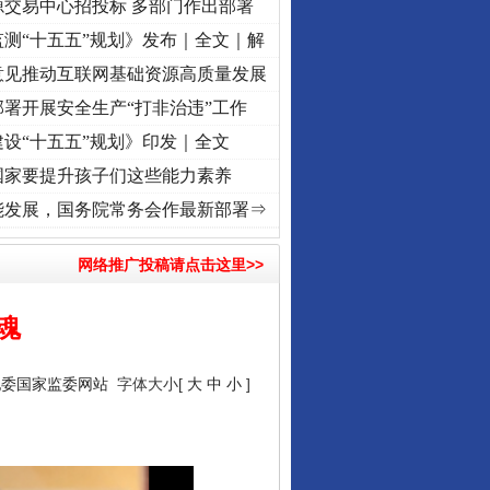
源交易中心招投标 多部门作出部署
测“十五五”规划》发布｜全文｜解
意见推动互联网基础资源高质量发展
署开展安全生产“打非治违”工作
设“十五五”规划》印发｜全文
国家要提升孩子们这些能力素养
——百年“纪”事⑧加强纪律..
·[视频]
牢记初心使命 奋进复兴征程丨“转折之城”激荡..
·[
能发展，国务院常务会作最新部署⇒
网络推广投稿请点击这里>>
魂
纪委国家监委网站
字体大小[
大
中
小
]