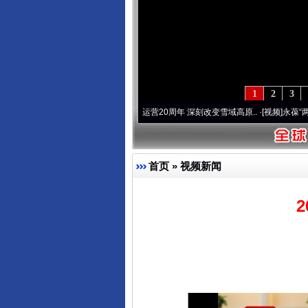
1
2
3
·[视频]
青藏铁路全线开通运营20周年 深刻改变雪域高原..
·[视频]
永葆“两个先锋队
首页
»
视频新闻