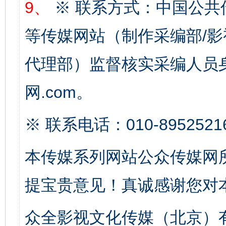
9、
※ 联系方式：中国公共
完善运行机制助力责任有效落实
一纸欠条
等传媒网站（制作采编部/影
代理部）监督核实采编人员身
网.com。
※ 联系电话：010-8952521
东山县通报“牛蛙产品抗生素超标问题”
法
本传媒系列网站公众传媒网
提宝贵意见！真诚感谢您对
众全影视文化传媒（北京）有