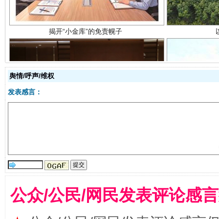
舆情/呼声/维权
发表感言：
受贿1.44亿！段成刚被判无期
从幼儿
公众/公民/网民发表评论感