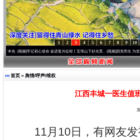
1
2
3
4
5
6
7
8
9
10
视频]
牢记初心使命 奋进复兴征程丨宝塔山下好光景..
·[视频]
因党而生 为党而战——百年“
首页
»
舆情/呼声/维权
江西丰城一医生值
发
11月10日，有网友发