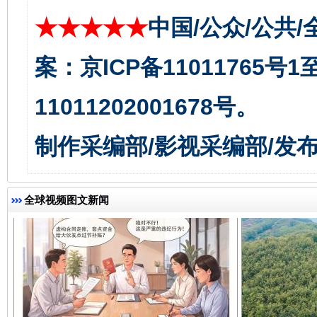
★★★★★
中国/公众/公共/
案：京ICP备11011765号
千年窑火 生生不息
一
11011202001678号。
制作采编部/影视采编部/发
全球视频图文新闻
揭开“小金库”的免责幌子