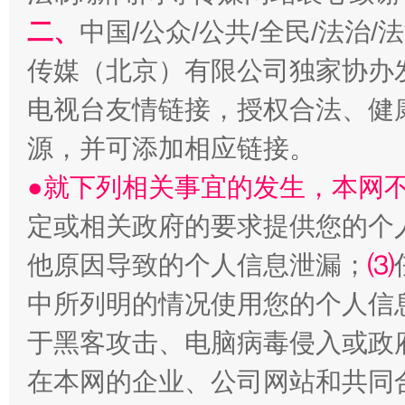
二、
中国/公众/公共/全民/法治
传媒（北京）有限公司独家协办
电视台友情链接，授权合法、健
受贿1.44亿！段成刚被判无期
从幼儿
源，并可添加相应链接。
●就下列相关事宜的发生，本网
定或相关政府的要求提供您的个
他原因导致的个人信息泄漏；
⑶
中所列明的情况使用您的个人信
于黑客攻击、电脑病毒侵入或政
在本网的企业、公司网站和共同
全民健身五年计划来了！等你上场