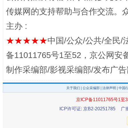
传媒网的支持帮助与合作交流。
主办 :
★★★★★
中国/公众/公共/全民/
备11011765号1至52，京公网安备：
制作采编部/影视采编部/发布广告
东山县通报“牛蛙产品抗生素超标问题”
法
关于我们
|
公众采编部
|
法律声明
| 中国
京ICP备11011765号1至3
ICP许可证: 京B2-20251785
广