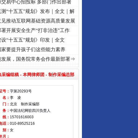
源交易中心招投标 多部门作出部署
测“十五五”规划》发布｜全文｜解
意见推动互联网基础资源高质量发展
署开展安全生产“打非治违”工作
设“十五五”规划》印发｜全文
国家要提升孩子们这些能力素养
 奋进复兴征程丨红船起航处 潮起..
·[视频]
一首歌的时间，读懂乐至的“诗与远方”
·[视
能发展，国务院常务会作最新部署⇒
集采编组稿
-
本网律师团
-
制作采编总部
证号：
字第20293号
 名：
李 凌
 门：
北京 制作采编部
 务：
中国法纪网驻四川负责人
 线：
15701616003
电话：
010-89525216
 别：
女
年月：