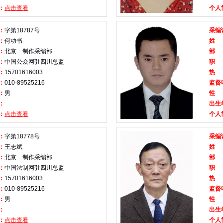
：
点击查看
个人
：
字第18787号
采编
：
何功书
姓
：
北京 制作采编部
部
：
中国公众网驻四川总监
职
：
15701616003
热
：
010-89525216
监督
：
男
性
：
出生
：
点击查看
个人
：
字第18778号
采编
：
王志斌
姓
：
北京 制作采编部
部
：
中国法制网驻四川总监
职
：
15701616003
热
：
010-89525216
监督
：
男
性
：
出生
：
点击查看
个人