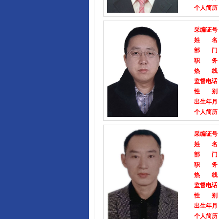
个人简历
采编证号
姓 名
部 门
职 务
热 线
监督电话
性 别
出生年月
个人简历
采编证号
姓 名
部 门
职 务
热 线
监督电话
性 别
出生年月
个人简历