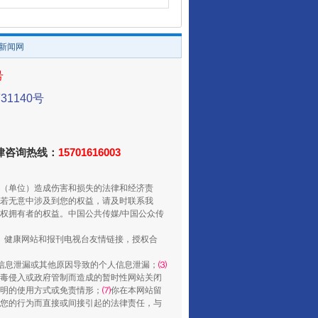
/新闻网
号
1140号
法律咨询热线：
15701616003
（单位）造成伤害和损失的法律和经济责
若无意中涉及到您的权益，请及时联系我
权拥有者的权益。中国公共传媒/中国公众传
、健康网站和报刊电视台友情链接，授权合
信息泄漏或其他原因导致的个人信息泄漏；
⑶
毒侵入或政府管制而造成的暂时性网站关闭
明的使用方式或免责情形；
⑺
你在本网站留
您的行为而直接或间接引起的法律责任，与