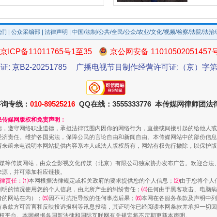
我们
|
公众采编部
|
法律声明
| 中国/法制/公共/全民/公众/农业/文化/视频/检察/法院/法治
京ICP备11011765号1至35
京公网安备 11010502051457
证: 京B2-20251785
广播电视节目制作经营许可证:（京）字第3
咨询专线：
010-89525216
QQ在线：3555333776 本传媒网律师团
民传媒网版权和免责声明：
德，遵守网络职业道德，承担法律范围内因你的网络行为，直接或间接引起的给他人或
经济责任。维护各国宪法，保障公民的言论自由和新闻自由。本传媒网站中的部份信息
请来函来电说明本网站提供内容系本人或法人版权所有，网站有权先行撤除，以保护版
传媒等传媒网站，由众全影视文化传媒（北京）有限公司独家协办发布广告。欢迎合法
来源，并可添加相应链接。
律责任：⑴
本网根据法律规定或相关政府的要求提供您的个人信息；
⑵
由于您将个人
列明的情况使用您的个人信息，由此所产生的纠纷责任；
⑷
任何由于黑客攻击、电脑病
者的网站在内）；
⑸
因不可抗拒导致的任何事态后果；
⑹
本网在各服务条款及声明中列
有条款方可留言和反映投诉报料等讯息投稿，其证明你已经阅读本网条款并承担一切因
语权平台。本网根据各国新法律和国际互联网有关规定将不定期更新本声明。