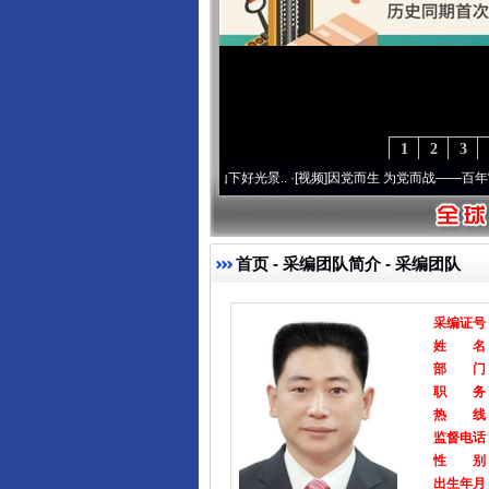
1
2
3
记初心使命 奋进复兴征程丨宝塔山下好光景..
·[视频]
因党而生 为党而战——百年“纪”事
首页
-
采编团队简介
- 采编团队
采编证号
姓 名
部 门
职 务
热 线
监督电话
性 别
出生年月