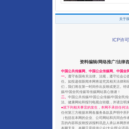
关于
ICP许可
资料编辑/网络推广/法律
中国公共传媒网、中国公众传媒网、中国全
一、
遵守各国有关法律、法规，遵守社会公
任。如投递假新闻本网将追究其相关法律和
们，我们将在第一时间作出反映或更正。特
媒/中国全民传媒等传媒网站衷心致谢！
二、
中国公共传媒/中国公众传媒/中国全民
法、健康网站和报刊电视台转载，并请注明
●就下列相关事宜的发生，本网不承担任何法
任何第三方根据本网各服务条款及声明中所
（包括在本网的企业、公司网站和共同合作
言的内容和反映投诉报料讯息人承认本网所
本网无关。本网只是提供公众/大众/民众话