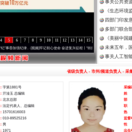
事关公共资
《生态环境监
读
四部门印发
多部门联合部
《美丽中国建
4
5
6
7
8
9
10
11
12
13
14
15
未来五年，
⑧加强纪律..
·[视频]
牢记初心使命 奋进复兴征程丨“转折之城”激荡..
·[视频]
牢记初心使命
事关人工智
省级负责人
-
市州/频道负责人
-
采
：
字第1881号
采编
：
亓淦玉 总编辑
姓
：
北京总部
部
：
法定代表人、总编辑
职
：
15701616003
热
：
010-89525216
监督
：
男
性
：
1971
出生