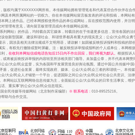
作品，版权均属于XXXXXXX网所有。本传媒网站拥有管理笔名和代表某些合作伙伴在
本网及本网所属网站的一切权力。你在本传媒网站留言板发表的评论和投稿，本网站有
本网上述作品。已经本网授权使用作品的单位或网站，应在授权范围内使用，并注明“来
您对管理有意见，请向留言板管理员或向本传媒网站反映。
本传媒系列网站）的作品，均转载自其它媒体，转载目的在于传递更多信息，宣传各国的
设创新型国家、建设和谐社会、和谐世界都具有重大的现实意义；公众/大众/民众勇
显示，因涉及相关法律法规或不文明用语，请谅解！如因被反映投诉报料和投稿的部
属实，有权先行撤除或暂时屏蔽。注：被反映投诉举报或报料的个人或单位，本网根
权利，
在收到本网短信或电话告知后15日内不作出回应，我们将视为默认。
根据投诉
论，或将被反映投诉举报的内容转至所涉相关部门领导。未加盖公章，并不代表本网赞
和公众/大众/民众监督，实为各国和平发展营造良好舆论氛围。通过中国公共传媒/中国
会矛盾，促进社会发展，最终实现政府、媒体、公众/大众/民众三者的和谐统一。本传
众/大众/民众人才铺垫一个平台，促进国际之间公众/大众/民众对社会公共意识、法
。本网站以互联网网络信息传媒为主，全面贴近公众/大众/民众的日常生活事实，维护公
真话、重实事”的公众/大众/民众信息现实。
中国全民传媒等传媒网站（北京制作采编部）
※ 联系电话：
010-89525216。
持帮助与合作交流。