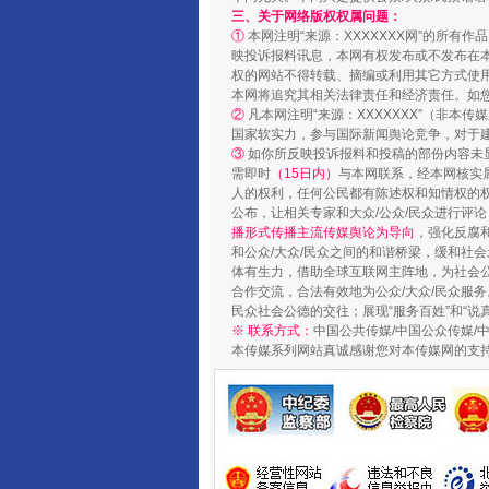
三、关于网络版权权属问题：
①
本网注明“来源：XXXXXXX网”的所有
映投诉报料讯息，本网有权发布或不发布在
权的网站不得转载、摘编或利用其它方式使用
本网将追究其相关法律责任和经济责任。如
②
凡本网注明“来源：XXXXXXX”（非
国家软实力，参与国际新闻舆论竞争，对于建
③
如你所反映投诉报料和投稿的部份内容未
需即时
（15日内）
与本网联系，经本网核实
人的权利，任何公民都有陈述权和知情权的
公布，让相关专家和大众/公众/民众进行评
播形式传播主流传媒舆论为导向
，强化反腐
和公众/大众/民众之间的和谐桥梁，缓和社
体有生力，借助全球互联网主阵地，为社会公
合作交流，合法有效地为公众/大众/民众服务
民众社会公德的交往；展现“服务百姓”和“说
※ 联系方式：
中国公共传媒/中国公众传媒/
本传媒系列网站真诚感谢您对本传媒网的支