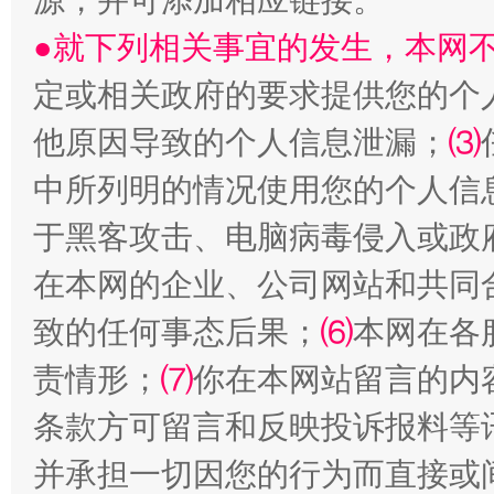
源，并可添加相应链接。
●就下列相关事宜的发生，本网
全民健身五年计划来了！等你上场
定或相关政府的要求提供您的个
他原因导致的个人信息泄漏；
⑶
中所列明的情况使用您的个人信
于黑客攻击、电脑病毒侵入或政
在本网的企业、公司网站和共同
致的任何事态后果；
⑹
本网在各
责情形；
⑺
你在本网站留言的内
阿坝州三大球赛在茂县开幕
规模最
条款方可留言和反映投诉报料等
并承担一切因您的行为而直接或