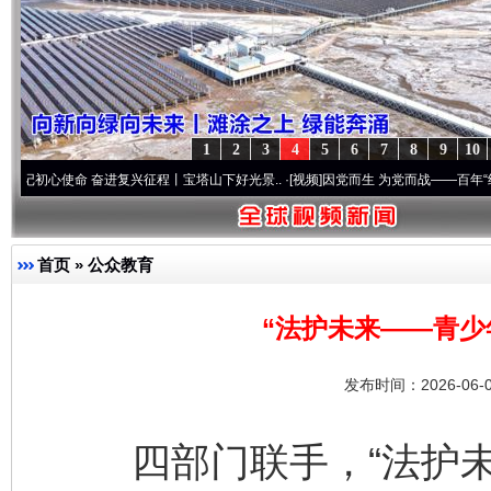
1
2
3
4
5
6
7
8
9
10
 奋进复兴征程丨宝塔山下好光景..
·[视频]
因党而生 为党而战——百年“纪”事⑧加强纪律
首页
»
公众教育
“法护未来——青少
发布时间：2026-06-
四部门联手，“法护未