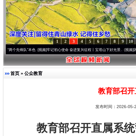
1
2
3
4
5
6
7
8
9
10
锋队”本色
·[视频]
牢记初心使命 奋进复兴征程丨宝塔山下好光景..
·[视频]
因党而生 为党
首页
»
公众教育
教育部召开
发布时间：2026-05-
教育部召开直属系统