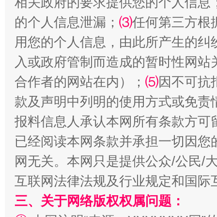
相关政府的要求提供您的个人信息
的个人信息泄漏；
⑶
任何第三方根
用您的个人信息，由此所产生的纠
受贿1.44亿！段成刚被判无期
从幼儿
入或政府管制而造成的暂时性网站
合作者的网站在内）；
⑸
因不可抗
款及声明中列明的使用方式或免责
报料信息人承认本网所有条款方可
已经阅读本网条款并承担一切因您
网无关。本网只是提供公众/公民/
互联网法律法规及行业规定和国际
全民健身五年计划来了！等你上场
三、关于网络版权权属问题：