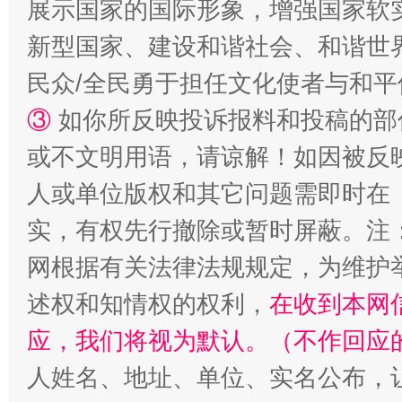
展示国家的国际形象，增强国家软
国家大学科技园优化重塑工作
新型国家、建设和谐社会、和谐世界
民众/全民勇于担任文化使者与和
③
如你所反映投诉报料和投稿的部
或不文明用语，请谅解！如因被反
人或单位版权和其它问题需即时在
实，有权先行撤除或暂时屏蔽。注
扯下公款旅游的“隐身衣”
如何以同
网根据有关法律法规规定，为维护
述权和知情权的权利，
在收到本网
应，我们将视为默认。（不作回应
人姓名、地址、单位、实名公布，让