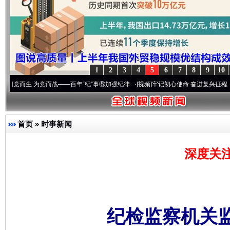
1
2
3
4
5
6
7
8
9
10
 为党而战——百年“纪”事⑧加强纪律..
·[视频]
牢记初心使命 奋进复兴征程丨“转折之城”激
首页
»
时事新闻
深度关
纪检监察机关