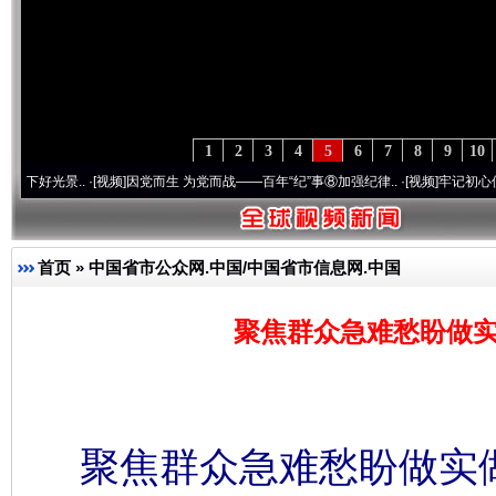
1
2
3
4
5
6
7
8
9
10
..
·[视频]
因党而生 为党而战——百年“纪”事⑧加强纪律..
·[视频]
牢记初心使命 奋进复兴
首页
»
中国省市公众网.中国/中国省市信息网.中国
聚焦群众急难愁盼做实
聚焦群众急难愁盼做实