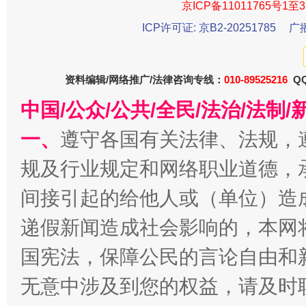
京ICP备11011765号1至3
ICP许可证: 京B2-20251785
广
资料编辑/网络推广/法律咨询专线：
010-89525216
QQ
中国/公众/公共/全民/法治/法
一、
遵守各国有关法律、法规，
受贿1.44亿！段成刚被判无期
从幼儿
规及行业规定和网络职业道德，
间接引起的给他人或（单位）造
递假新闻造成社会影响的，本网
国宪法，保障公民的言论自由和
无意中涉及到您的权益，请及时