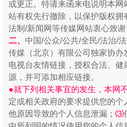
或更正。特请来函来电说明本网
全民健身五年计划来了！等你上场
站有权先行撤除，以保护版权拥有者
法制/新闻网等传媒网站衷心致谢
二、
中国/公众/公共/全民/法治
传媒（北京）有限公司独家协办
电视台友情链接，授权合法、健
源，并可添加相应链接。
阿坝州三大球赛在茂县开幕
规模最
●就下列相关事宜的发生，本网
定或相关政府的要求提供您的个
他原因导致的个人信息泄漏；
⑶
中所列明的情况使用您的个人信