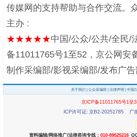
传媒网的支持帮助与合作交流。
主办 :
★★★★★
中国/公众/公共/全民/
东山县通报“牛蛙产品抗生素超标问题”
法
备11011765号1至52，京公网安备：
制作采编部/影视采编部/发布广告
关于我们
|
公众采编部
|
法律声明
| 中国
京ICP备11011765号1至3
ICP许可证: 京B2-20251785
广
千年窑火 生生不息
一
资料编辑/网络推广/法律咨询专线：
010-89525216
QQ