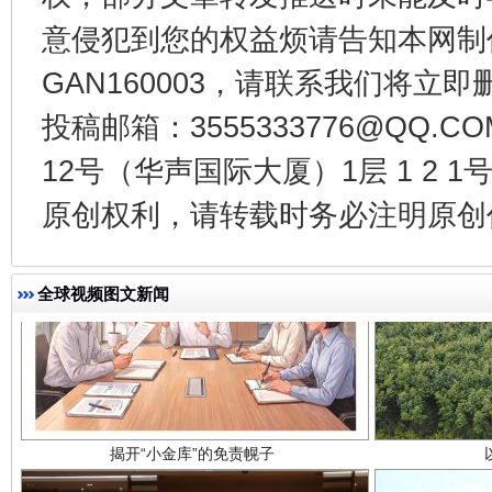
千年窑火 生生不息
一
意侵犯到您的权益烦请告知本网制作采编
GAN160003，请联系我们将立即删
投稿邮箱：3555333776@QQ
12号（华声国际大厦）1层 1 2
原创权利，请转载时务必注明原创作
全球视频图文新闻
揭开“小金库”的免责幌子