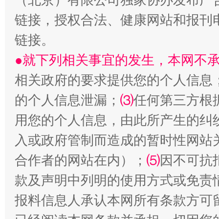
链接，授权合法、健康网站和报刊
受贿1.44亿！段成刚被判无期
从幼儿
链接。
●就下列相关事宜的发生，本网不
相关政府的要求提供您的个人信息
的个人信息泄漏；
⑶
任何第三方根
用您的个人信息，由此所产生的纠
入或政府管制而造成的暂时性网站
合作者的网站在内）；
⑸
因不可抗
全民健身五年计划来了！等你上场
款及声明中列明的使用方式或免责
报料信息人承认本网所有条款方可