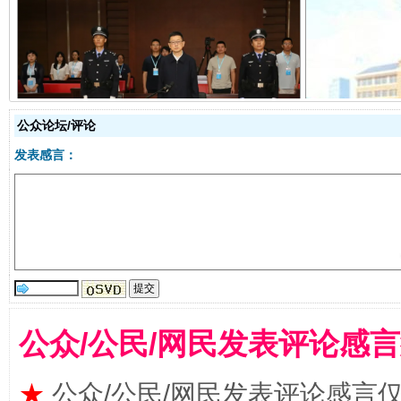
受贿1.44亿！段成刚被判无期
从幼儿
公众论坛/评论
发表感言：
全民健身五年计划来了！等你上场
公众/公民/网民发表评论感
★
公众/公民/网民发表评论感言