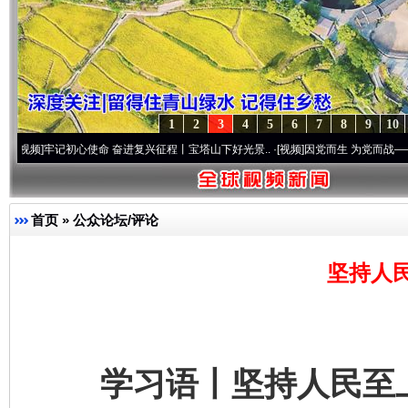
1
2
3
4
5
6
7
8
9
10
记初心使命 奋进复兴征程丨宝塔山下好光景..
·[视频]
因党而生 为党而战——百年“纪”事
首页
»
公众论坛/评论
坚持人
学习语丨坚持人民至上