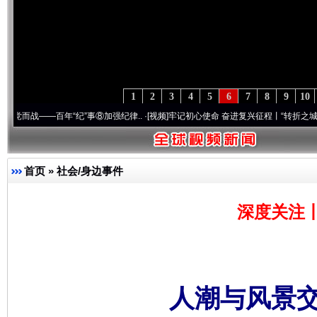
1
2
3
4
5
6
7
8
9
10
——百年“纪”事⑧加强纪律..
·[视频]
牢记初心使命 奋进复兴征程丨“转折之城”激荡..
·[
首页
»
社会/身边事件
深度关注
人潮与风景交