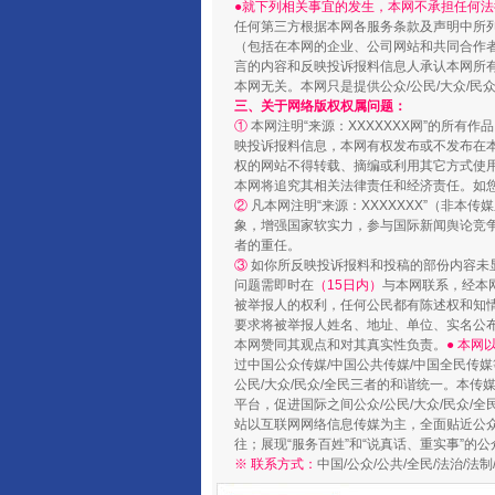
●就下列相关事宜的发生，本网不承担任何法
任何第三方根据本网各服务条款及声明中所
（包括在本网的企业、公司网站和共同合作
言的内容和反映投诉报料信息人承认本网所
本网无关。本网只是提供公众/公民/大众/
三、关于网络版权权属问题：
①
本网注明“来源：XXXXXXX网”的所有
映投诉报料信息，本网有权发布或不发布在
国家大学科技园优化重塑工作
权的网站不得转载、摘编或利用其它方式使用
本网将追究其相关法律责任和经济责任。如
②
凡本网注明“来源：XXXXXXX”（非
象，增强国家软实力，参与国际新闻舆论竞争
者的重任。
③
如你所反映投诉报料和投稿的部份内容未
问题需即时在
（15日内）
与本网联系，经本
被举报人的权利，任何公民都有陈述权和知
要求将被举报人姓名、地址、单位、实名公布
本网赞同其观点和对其真实性负责。
● 本
过中国公众传媒/中国公共传媒/中国全民传媒
公民/大众/民众/全民三者的和谐统一。本传
平台，促进国际之间公众/公民/大众/民众/
站以互联网网络信息传媒为主，全面贴近公众/
往；展现“服务百姓”和“说真话、重实事”的公
扯下公款旅游的“隐身衣”
※ 联系方式：
中国/公众/公共/全民/法治/