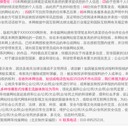
律责任：⑴
本网根据法律规定或相关政府的要求提供您的个人信息；
⑵
由于您将个人
列明的情况使用您的个人信息，由此所产生的纠纷责任；
⑷
任何由于黑客攻击、电脑病
者的网站在内）；
⑸
因不可抗拒导致的任何事态后果；
⑹
本网在各服务条款及声明中列
有条款方可留言和反映投诉报料等讯息投稿，其证明你已经阅读本网条款并承担一切因
民众/全民话语权平台。本网根据中国互联网法律法规及行业规定和国际互联网有关规定
作品，版权均属于XXXXXXX网所有。本传媒网站拥有管理笔名和代表某些合作伙伴在
本网及本网所属网站的一切权力。你在本传媒网站留言板发表的评论和投稿，本网站有
镜头丨大暑三秋近
本网上述作品。已经本网授权使用作品的单位或网站，应在授权范围内使用，并注明“来
您对管理有意见，请向留言板管理员或向本传媒网站反映。
本传媒系列网站）的作品，均转载自其它媒体，转载目的在于传递更多信息，宣传国家的
，对于建设创新型国家、建设和谐社会、和谐世界都具有重大的现实意义；公众/公民/
显示发布，因涉及相关法律法规或不文明用语，请谅解！如因被反映投诉报料和投稿
网核实属实，有权先行撤除或暂时屏蔽。注：被反映投诉举报或报料的个人或单位，
情权的权利，
在收到本网信函、短信或电话告知后15日内不作出回应，我们将视为默
，让相关专家和公众/公民/大众/民众/全民进行评论，或将被反映投诉举报的内容转
网以多种传播形式传播主流媒体舆论为导向
，强化反腐和公众/公民/大众/民众/全民监
等传媒网站架起政府和公众/公民/大众/民众/全民之间的和谐桥梁，缓和社会矛盾，
媒网站结合现代网络科技影视文化传媒的新媒体有生力，借助全球互联网主阵地，为社会
全民对社会公共意识、法律、政策、科技、健康、安全与影视文化传媒合作交流，合法有效
公民/大众/民众/全民的日常生活事实，维护公众/公民/大众/民众/全民的安全信息，促
众/公民/大众/民众/全民的多媒体、多元化、信息时代现实。
如何以同查同治破解风腐交织难题
法制/新闻网等传媒网站（北京制作采编部）
※ 联系电话：
010-89525216。