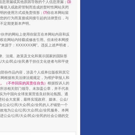
信息泄漏或其他原因导致的个人信息泄漏；
⑶
毒侵入或政府管制而造成的暂时性网站关闭
明的使用方式或免责情形；
⑺
你在本网站留
您的行为而直接或间接引起的法律责任，与
将不定期更新本声明。
合作伙伴的网站上使用你留言在本网站内容和反
权在网站内转载或修改引用。但未经本网授
山西：不断增强治理腐败综合效能
源于：XXXXXXX网”。违反上述声明者，
法律、法规、政策及文化和展示国家的国际形
大众/民众/全民勇于担任文化使者与和平使
的部份作品内容，涉及个人或单位版权和其它
本网根据有关法律法规规定，为维护举报人和
认。（不作回应的其责任自负）
根据投诉人的
至所涉相关部门领导。未加盖公章，并不代表
督，实为中国向全球发展营造良好舆论氛围。通
促进社会大发展，最终实现政府、媒体、公众/
公众/公民/大众/民众/全民的人才铺垫一个
地为公众/公民/大众/民众/全民服务。本网
进公众/公民/大众/民众/全民的社会公德的交
养老服务师职业资格制度暂行规定