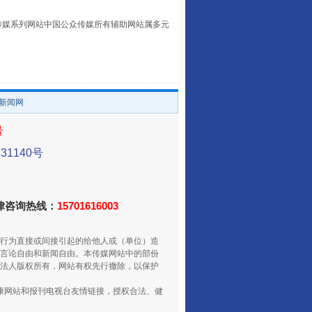
本传媒系列网站中国公众传媒所有辅助网站属多元
让传统村落焕发生机
。
/新闻网
号
1140号
法律咨询热线：
15701616003
走走走！国家喊你健身啦
行为直接或间接引起的给他人或（单位）造
言论自由和新闻自由。本传媒网站中的部份
法人版权所有，网站有权先行撤除，以保护
健康网站和报刊电视台友情链接，授权合法、健