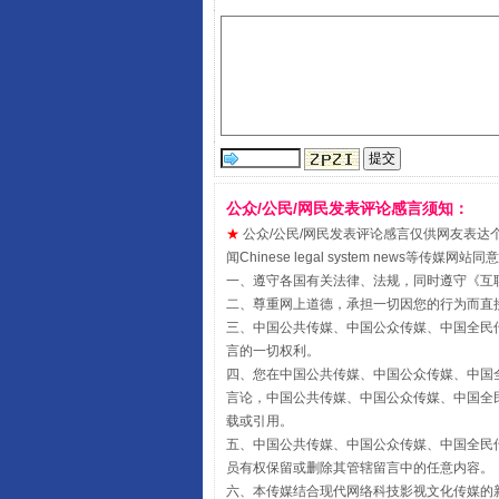
公众/公民/网民发表评论感言须知：
★
公众/公民/网民发表评论感言仅供网友表达个人看法
闻Chinese legal system new
受贿1.44亿！段成刚被判无期
一、遵守各国有关法律、法规，同时遵守《
互
二、尊重网上道德，承担一切因您的行为而直
三、中国公共传媒、中国公众传媒、中国全民传媒China 
言的一切权利。
四、您在中国公共传媒、中国公众传媒、中国全民传媒Chin
言论，中国公共传媒、中国公众传媒、中国全民传媒China
载或引用。
五、中国公共传媒、中国公众传媒、中国全民传媒China 
员有权保留或删除其管辖留言中的任意内容。
六、本传媒结合现代网络科技影视文化传媒的新