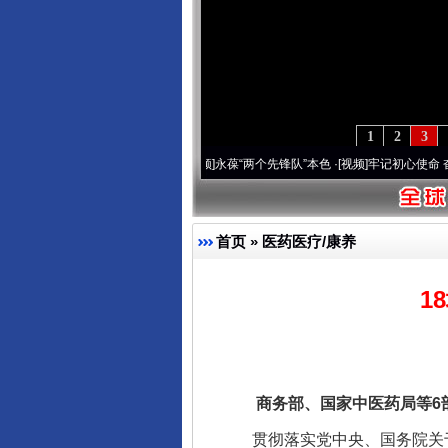
1
2
3
周年 深刻改变雪域高原..
·[视频]
永葆“两个先锋队”本色
·[视频]
牢记初心使命 奋进复兴
首页
»
医药医疗/康养
1
商务部、国家中医药局等6部
贯彻落实党中央、国务院关于