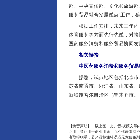
部、中央宣传部、文化和旅游部
服务贸易融合发展试点”工作，
完善运行机制助力责任有效落
根据工作安排，未来三年内，
体育服务等方面先行先试，对接
医药服务消费和服务贸易协同发
相关链接
中医药服务消费和服务贸易
据悉，试点地区包括北京市、
苏省南通市、浙江省、山东省、
新疆维吾尔自治区乌鲁木齐市。
东山县通报“牛蛙产品抗生素超标问
【免责声明】：以上图、文、音/视频文章
之用，禁止用于商业用途，并不代表本网赞
者取得联系，若来源标注错误或无意侵犯到您的