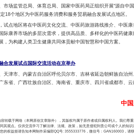
、市场监管总局、体育总局、国家中医药局正组织开展“源自中
确定18个地区为中医药服务消费和服务贸易融合发展试点地区。
实
一纸欠条伤亲情 巡回调解促和解..
试点地区将在中医药文化交流、中医药旅游路线推介、中医康
国际康养市场的多层次需求，提供高品质、多样化的中医药健康
展，为构建人类卫生健康共同体贡献中国智慧和中国方案。
融合发展试点国际交流活动在京举办
天津市、内蒙古自治区呼伦贝尔市、吉林省延边朝鲜族自治州
广东省、广西壮族自治区、海南省、重庆市、四川省成都市、云
中国
题”
法徽映军营 权益有保障
内容转载于网络（本网原创文章除外），其版权均属于原作者或归属权利人。我们尊
同其观点。仅供交流学习了解法律、法规、政策，如无意侵犯到贵公司或个人的知识
权益烦请告知本网制作采编部QQ号: 3555333776，微信号：GAN160003，请