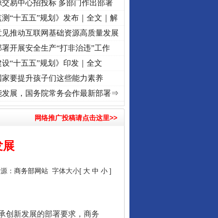
源交易中心招投标 多部门作出部署
测“十五五”规划》发布｜全文｜解
意见推动互联网基础资源高质量发展
署开展安全生产“打非治违”工作
设“十五五”规划》印发｜全文
国家要提升孩子们这些能力素养
牢记初心使命 奋进复兴征程丨“转折之城”激荡..
·[视频]
牢记初心使命 奋进复兴征程丨红船
能发展，国务院常务会作最新部署⇒
网络推广投稿请点击这里>>
发展
来源：
商务部网站
字体大小[
大
中
小
]
承创新发展的部署要求，商务