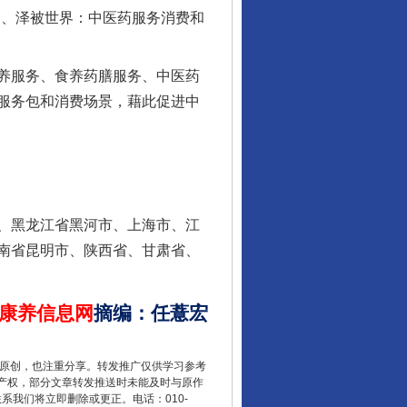
国、泽被世界：中医药服务消费和
行业协会接连发公告
养服务、食养药膳服务、中医药
服务包和消费场景，藉此促进中
、黑龙江省黑河市、上海市、江
南省昆明市、陕西省、甘肃省、
康养信息网
摘编
：
任薏宏
让核能赋能千行百业
重原创，也注重分享。转发推广仅供学习参考
产权，部分文章转发推送时未能及时与原作
联系我们将立即删除或更正。电话：010-