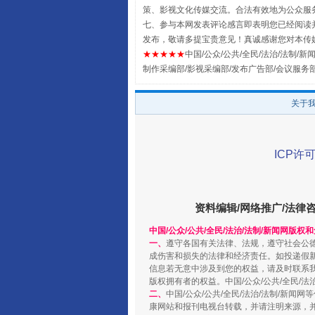
策、影视文化传媒交流。合法有效地为公众服
七、参与本网发表评论感言即表明您已经阅读并
发布，敬请多提宝贵意见！真诚感谢您对本传
全民健身五年计划来了！等你上
★★★★★
中国/公众/公共/全民/法治/法制/新闻
制作采编部/影视采编部/发布广告部/会议服务
关于
ICP许可
资料编辑/网络推广/法律
阿坝州三大球赛在茂县开幕
中国/公众/公共/全民/法治/法制/新闻网版权
一、
遵守各国有关法律、法规，遵守社会公
成伤害和损失的法律和经济责任。如投递假
信息若无意中涉及到您的权益，请及时联系
版权拥有者的权益。中国/公众/公共/全民/法
二、
中国/公众/公共/全民/法治/法制/
康网站和报刊电视台转载，并请注明来源，