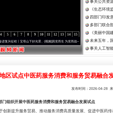
事关公共资
《生态环境监
读
四部门印发
多部门联合部
《美丽中国建
4
5
6
7
8
9
10
11
12
13
14
15
未来五年，
征程丨宝塔山下好光景..
·[视频]
因党而生 为党而战——百年“纪”事⑧加强纪律..
·[视频]
事关人工智
8地区试点中医药服务消费和服务贸易融合
发布时间：2026-04-28 
门组织开展中医药服务消费和服务贸易融合发展试点
创新提升服务贸易、推动服务消费高质量发展、促进中医药传