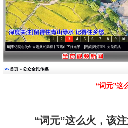
1
2
3
4
5
6
7
8
9
10
初心使命 奋进复兴征程丨宝塔山下好光景..
·[视频]
因党而生 为党而战——百年“纪”事⑧
首页
»
公众全民传媒
“词元”这
“词元”这么火，该注