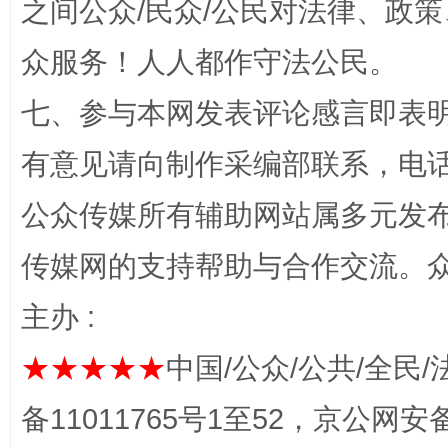
之间公众/民众/公民对法律、政
众服务！人人都作守法公民。
七、参与本网发表评论感言即表明
完善运行机制助力责任有效落实
一纸欠条
有意见请向制作采编部联系，电话：0
公众传媒所有辅助网站属多元发
传媒网的支持帮助与合作交流。
主办 :
★★★★★
中国/公众/公共/全民/
东山县通报“牛蛙产品抗生素超标问题”
法
备11011765号1至52，京公网安备：