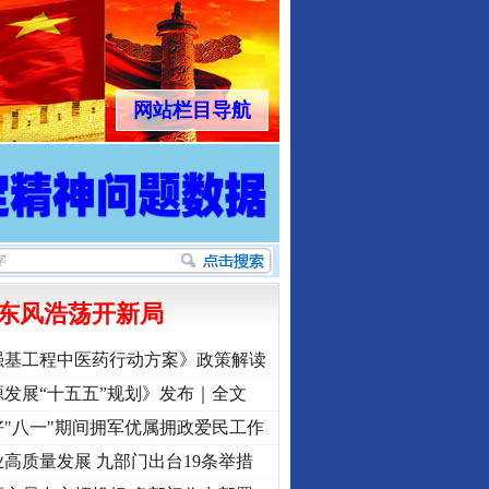
网站栏目导航
东风浩荡开新局
强基工程中医药行动方案》政策解读
发展“十五五”规划》发布｜全文
"八一"期间拥军优属拥政爱民工作
高质量发展 九部门出台19条举措