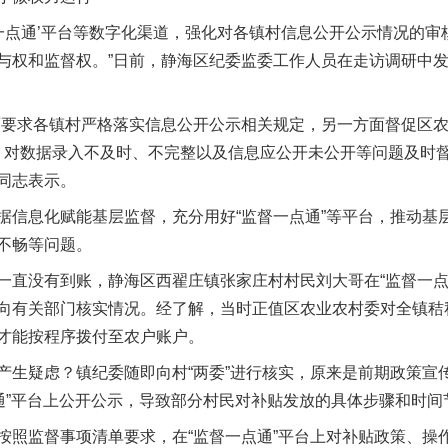
点通’平台等数字化渠道，强化对各镇村信息公开公示情况的审
与权和监督权。”日前，静海区纪委监委工作人员在走访调研中
要求各镇村严格落实信息公开公示相关规定，另一方面督促区农
项，对数据录入不及时、不完整以及信息应公开未公开等问题及时
同志表示。
息化赋能基层监督，充分用好“监督一点通”等平台，推动基
不畅等问题。
没有到账，静海区西翟庄镇张家庄村村民刘大哥在“监督一点
向有关部门核实情况。经了解，当时正值区农业农村委对全镇秸
才能按程序拨付至农户账户。
疑虑？镇纪委随即向村“两委”进行核实，原来是前期政策宣传
点通”平台上公开公示，导致部分村民对补贴发放的具体步骤和时间
监督事项清单要求，在“监督一点通”平台上对补贴政策、操