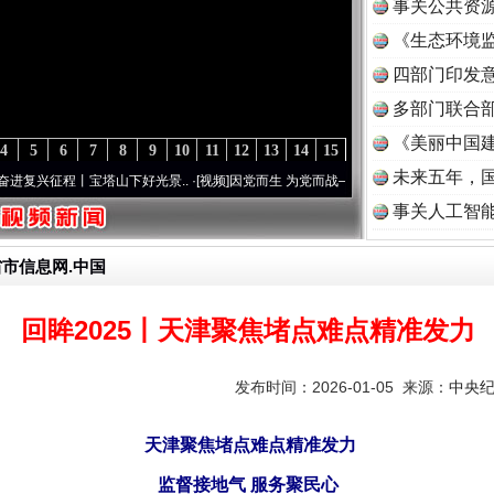
事关公共资
《生态环境监
读
四部门印发
多部门联合部
《美丽中国建
4
5
6
7
8
9
10
11
12
13
14
15
未来五年，
程丨宝塔山下好光景..
·[视频]
因党而生 为党而战——百年“纪”事⑧加强纪律..
·[视频]
牢
事关人工智
省市信息网.中国
回眸2025丨天津聚焦堵点难点精准发力
发布时间：2026-01-05 来源：
中央
天津聚焦堵点难点精准发力
监督接地气 服务聚民心