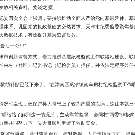
发放相关资料。姜晓龙 摄
委四次全会上强调，要持续推动全面从严治党向基层延伸。基
理体系、巩固党的执政基础的必然要求。天津市纪委监委聚焦基
大数据技术，有效提升基层监督质效。
最后一公里”
市创新监督方式，着力推进基层纪检监察工作联络站建设。联
长由村（社区）纪委书记（纪检委员）担任，并依法定程序兼任
助补贴已经下来了。”在津南区葛沽镇南辛房村纪检监察工作
况时发现，低保户吴大哥患上了较为严重的疾病，这让本就日
联络站了解到这一情况后，主动靠前监督，会同村“两委”积极
力量共同努力下，吴大哥顺利申请了救助资金。
监督重点，通过查阅台账、核对数据、入户走访等方式，督促村