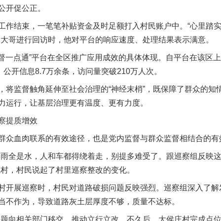
公开促公正。
作结束，一笔笔补贴资金及时足额打入村民账户中。“心里踏实
刘大哥进行回访时，他对平台的响应速度、处理结果表示满意。
督一点通”平台在全区推广应用成效的具体体现。自平台在该区
，公开信息8.7万余条，访问量突破210万人次。
监督触角延伸至社会治理的“神经末梢”，既保障了群众的知
力运行，让基层治理更有温度、更有力度。
察提质增效
众血肉联系的有效途径，也是党内监督与群众监督相结合的有
雨全是水，人和车都得绕着走，别提多难受了。跟巡察组反映这
庄村，村民说起了村里巡察整改的变化。
开展巡察时，村民对道路破损问题反映强烈。巡察组深入了解
当不作为，导致道路灰土层厚度不够，质量不达标。
题向相关部门移交，推动立行立改。不久后，大侯庄村完成点位