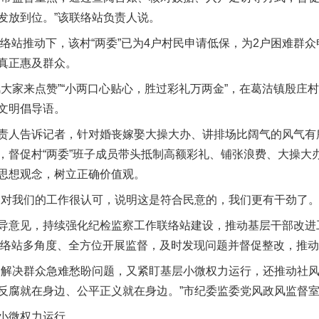
发放到位。”该联络站负责人说。
站推动下，该村“两委”已为4户村民申请低保，为2户困难群众申
真正惠及群众。
家来点赞”“小两口心贴心，胜过彩礼万两金”，在葛沽镇殷庄
文明倡导语。
人告诉记者，针对婚丧嫁娶大操大办、讲排场比阔气的风气有
，督促村“两委”班子成员带头抵制高额彩礼、铺张浪费、大操大
思想观念，树立正确价值观。
我们的工作很认可，说明这是符合民意的，我们更有干劲了。
意见，持续强化纪检监察工作联络站建设，推动基层干部改进
作联络站多角度、全方位开展监督，及时发现问题并督促整改，推
解决群众急难愁盼问题，又紧盯基层小微权力运行，还推动社风
反腐就在身边、公平正义就在身边。”市纪委监委党风政风监督
小微权力运行