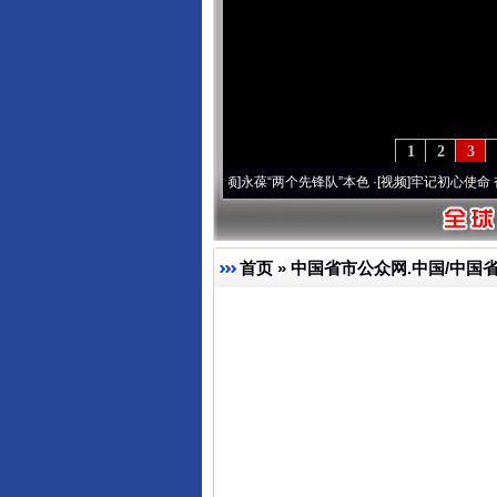
1
2
3
年 深刻改变雪域高原..
·[视频]
永葆“两个先锋队”本色
·[视频]
牢记初心使命 奋进复兴征
首页
»
中国省市公众网.中国/中国