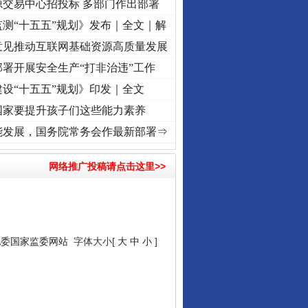
源交易中心招投标 多部门作出部署
测“十五五”规划》发布｜全文｜解
意见推动互联网基础资源高质量发展
署开展安全生产“打非治违”工作
设“十五五”规划》印发｜全文
国家要提升孩子们这些能力素养
记初心使命 奋进复兴征程丨“转折之城”激荡..
·[视频]
牢记初心使命 奋进复兴征程丨红船起
能发展，国务院常务会作最新部署⇒
网络推广投稿请点击这里>>
纪委国家监委网站
字体大小[
大
中
小
]