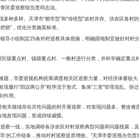
西青区委巡察组负责同志说。
种多样。天津市“都市型”和“传统型”农村并存、涉农区各村
一把锁”，优化分类施策标准。
领导小组制定25条对村巡察具体措施，明确因地制宜做好对村
照区级重点村、镇级重点村、一般村进行分类，并科学确定重点村
题，市委巡视机构统筹调度相关区巡察力量，对经济体量较大
现履行“四议两公开”程序流于形式、集体“三资”管理混乱、拆迁
剑作用。
相关领域存在共性问题的村开展巡察，对发现问题多、整改难
有效地发现问题，形成持续威慑。
巡察一线，实地调研各涉农区对村巡察典型问题和问题线索，及
导’的工作链条，推动对村巡察提质增效。”天津市委巡视办负责