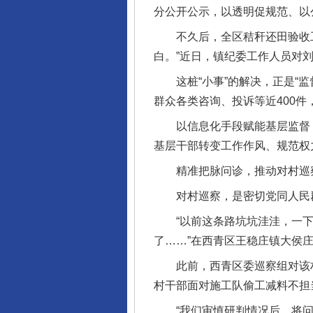
分公开公示，以透明促规范、以
不久后，全区秸秆还田验收工
白。”近日，镇纪委工作人员对
这桩“小事”的解决，正是“监
群众各类咨询、投诉等近400件
以信息化手段赋能基层监督，将
基层干部转变工作作风、规范权
精准把脉问诊，推动对村巡
对村巡察，是密切党同人民群
“以前这条路坑坑洼洼，一下
了……”在西青区王稳庄镇大侯
此前，西青区委巡察组对该村
村干部面对施工队偷工减料不担
“我们审慎研判情况后，将问