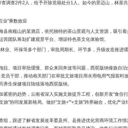
审查调查2件2人，给予开除党籍处分1人。如今的景迈山，林茶
业”乘数效应
南糯山的某酒店，依托独特的茶山景观与人文资源，吸引着众多
运营团队筹划扩建观景平台、增设特色茶文化体验馆。
业、环保等多个部门，审批周期长、环节多，升级改造推进缓
拉、项目审批缓慢、群众来回奔波等问题，西双版纳傣族自治州
1名党员干部，推动相关部门在审批文旅项目用水用电用气报装时
药养生保健项目陆续落地西双版纳。
密的趋势，云南省深入实施文旅提升工程，创新开发“食住行
+文旅”协同发展新格局。做好“文旅+”“+文旅”跨界融合，优化
组，跟进了解省发展改革委及州、县推进优化营商环境工作情