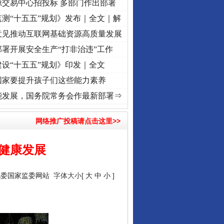
源交易中心招投标 多部门作出部署
测“十五五”规划》发布｜全文｜解
意见推动互联网基础资源高质量发展
署开展安全生产“打非治违”工作
设“十五五”规划》印发｜全文
国家要提升孩子们这些能力素养
兴征程丨红船起航处 潮起..
·[视频]
一首歌的时间，读懂乐至的“诗与远方”
·[视频]
从《水
能发展，国务院常务会作最新部署⇒
网络推广投稿请点击这里>>
健康发展
纪委国家监委网站
字体大小[
大
中
小
]