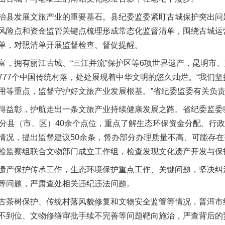
县发展文旅产业的重要基石。县纪委监委紧盯古城保护突出问
风险点和资金监管关键点梳理形成常态化监督清单，围绕古城运
单，对照清单开展监督检查、督促提醒。
拥有丽江古城、“三江并流”保护区等6项世界遗产，昆明市、
77个中国传统村落，处处展现着中华文明的悠久灿烂。“我们坚
用等重点，监督守护好文旅产业发展根基。”省纪委监委有关负
益彰，护航走出一条文旅产业持续健康发展之路。省纪委监委
部分县（市、区）40余个点位，重点了解生态环保资金分配、行
情况，提出监督建议50余条，督办部分办理质量不高、可能存
检监察组联合文物部门成立工作组，检查发现文化遗产开发与保
产保护传承工作，生态环境保护重点工作、关键问题，坚决纠
等问题，严肃查处相关违纪违法问题。
茶树保护、传统村落风貌修复和文物安全监管等情况，普洱市
不到位、文物修缮审批手续不完善等问题靶向施治，严查背后的责