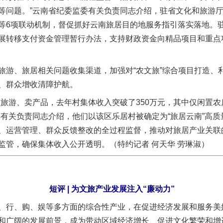
等问题。”云南省纪委监委有关负责同志介绍，驻省文化和旅游
题”
法徽映军营 权益有保障
等6项联动机制，督促抓好云南旅居目的地服务指引落实落地。
展转移支付资金管理暂行办法，支持财政资金向精品项目和重点
、旅居相关问题收集渠道，加强对“农文旅”综合项目打造、利
、群众增收清障护航。
游、卖产品，去年村集体收入突破了350万元，其中仅闲置农
委有关负责同志介绍，他们以该区乐居村被确定为“旅居云南”高
、运营管理、群众反馈整改的全过程监督，推动对旅居产业关联
一批国家标准开始实施
监管，确保集体收入公开透明。（特约记者 何天华 劳琳淑）
短评 | 为文旅产业发展注入“廉动力”
行、购、娱等多方面的综合性产业，在促进经济发展和服务美
和广阔的发展前景，成为带动区域经济增长、促进文化繁荣和增