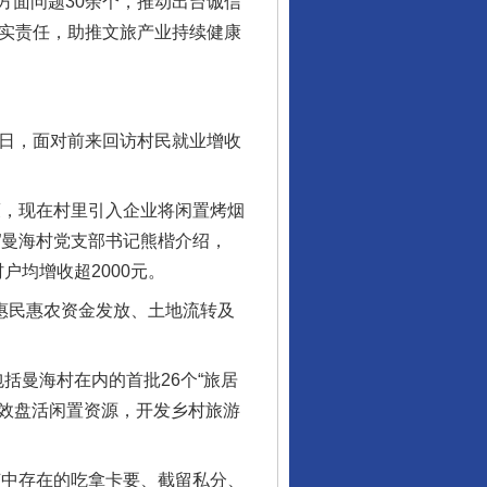
方面问题30余个，推动出台诚信
压实责任，助推文旅产业持续健康
近日，面对前来回访村民就业增收
，现在村里引入企业将闲置烤烟
行业协会接连发公告
”曼海村党支部书记熊楷介绍，
户均增收超2000元。
惠民惠农资金发放、土地流转及
括曼海村在内的首批26个“旅居
有效盘活闲置资源，开发乡村旅游
中存在的吃拿卡要、截留私分、