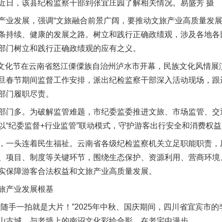
近日，该县纪检监察干部到张宜庄园了解相关情况。易盛芳 摄
发展，强调“文旅融合前景广阔，要推动文旅产业高质量发展”。
条持续、健康的发展之路。树立和践行正确政绩观，涉及各地各
部门树立和践行正确政绩观的应有之义。
”文化节在云南省怒江傈僳族自治州泸水市开幕，民族文化风情展
旦春节期间监督工作安排，派出纪检监察干部深入活动现场，跟
部门履职尽责。
门多。为破解监管难题，市纪委监委推进文旅、市场监管、交
以“纪委监督+行业监管”联动模式，守护游客出行安全和消费权益
一头连着民生福祉。云南省各级纪检监察机关立足职能职责，
、项目、制度等关键环节，围绕生态保护、资源利用、营商环境
实保障游客合法权益和文旅产业高质量发展。
旅产业发展根基
手一拍就是大片！”2025年中秋、国庆期间，四川省宜宾市的
山古城，与老墙上的南诏文化彩绘合影，在老宅中漫步。