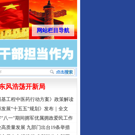
网站栏目导航
东风浩荡开新局
强基工程中医药行动方案》政策解读
发展“十五五”规划》发布｜全文
"八一"期间拥军优属拥政爱民工作
高质量发展 九部门出台19条举措