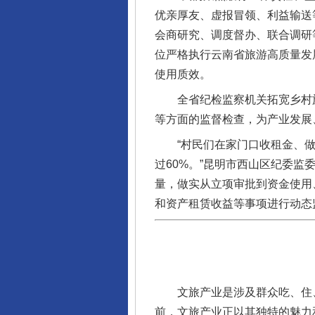
优亲厚友、虚报冒领、利益输送
东山县通报“牛蛙产品抗生素超标问
会商研究、调度督办、联合调研
位严格执行云南省旅游高质量发
使用质效。
全省纪检监察机关拓宽乡村旅游
等方面的监督检查，为产业发展
“村民们在家门口收租金、做旅
过60%。”昆明市西山区纪委监
量，做实从立项审批到资金使用
千年窑火 生生不息
和资产租赁收益等事项进行动态
文旅产业是涉及群众吃、住、
前，文旅产业正以其独特的魅力