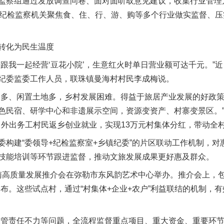
监察组通过发放调查问卷、面对面听取意见建议，收集行业管理
级纪检监察机关聚焦食、住、行、游、购等多个行业做实监督、
转化为民生温度
我一起经营‘豆花小院’，生意红火时单日营业额可达千元。”
纪委监委工作人员，联珠镇曼海村村民李成梅说。
多、闲置土地多，乡村发展困难。得益于旅居产业发展的好政策
实
一纸欠条伤亲情 巡回调解促和解..
色民宿、研学中心和非遗展示空间，资源变资产、村寨变景区。
余名外出务工村民返乡创业就业，实现13万元村集体分红，带动全村
建“委领导+纪检监察室+乡镇纪委”的片区联动工作机制，对
技能培训等环节跟进监督，推动文旅发展成果更好惠及群众。
南高质量发展推介会在弥勒市东风韵艺术中心举办。推介会上，包
公布。这些试点村，通过“村集体+企业+农户”利益联结的机制，
管责任不力等问题，全流程监督重点项目、重大资金、重要环节