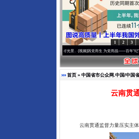
1
2
3
 奋进复兴征程丨宝塔山下好光景..
·[视频]
因党而生 为党而战——百年“纪”事⑧加强纪律
首页
»
中国省市公众网.中国/中国
云南贯
云南贯通监督力量压实主体责