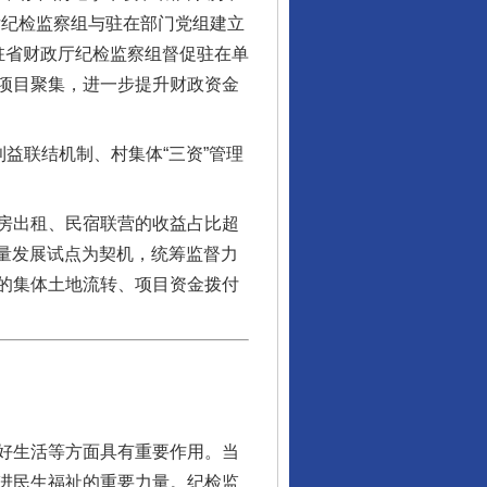
厅纪检监察组与驻在部门党组建立
让核能赋能千行百业
驻省财政厅纪检监察组督促驻在单
项目聚集，进一步提升财政资金
益联结机制、村集体“三资”管理
房出租、民宿联营的收益占比超
质量发展试点为契机，统筹监督力
的集体土地流转、项目资金拨付
从数据变化看反腐深化
好生活等方面具有重要作用。当
进民生福祉的重要力量。纪检监