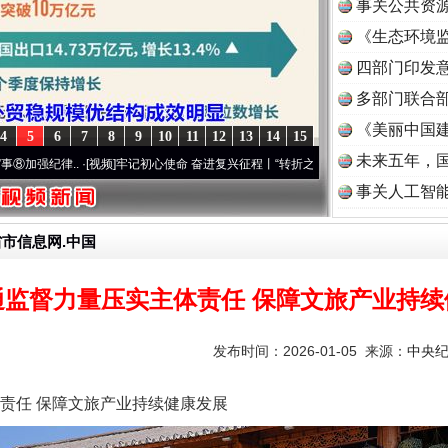
事关公共资
《生态环境监
读
四部门印发
多部门联合部
《美丽中国建
4
5
6
7
8
9
10
11
12
13
14
15
未来五年，
..
·[视频]
牢记初心使命 奋进复兴征程丨“转折之城”激荡..
·[视频]
牢记初心使命 奋进复
事关人工智
省市信息网.中国
通监督力量压实主体责任 保障文旅产业持续
发布时间：2026-01-05 来源：
中央
任 保障文旅产业持续健康发展