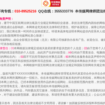
规模最大的光氢储一体化项目
咨询专线：
010-89525216
QQ在线：3555333776 本传媒网律师团
和免责声明：
德，遵守中国互联网法律法规及行业规定和网络职业道德，承担法律范围内因你的网络
新闻造成社会影响的，本网将追究其相关法律和经济责任。维护各国宪法，保障公民的
我们，我们将在第一时间作出反映或更正。特请来函来电说明本网站提供内容系本人或
治/法制/新闻网等传媒网站衷心致谢！
新闻网等传媒网站，由众全影视文化传媒（北京）有限公司独家协办发布广告。欢迎合法、
并可添加相应链接。
律责任：⑴
本网根据法律规定或相关政府的要求提供您的个人信息；
⑵
由于您将个人
列明的情况使用您的个人信息，由此所产生的纠纷责任；
⑷
任何由于黑客攻击、电脑病
者的网站在内）；
⑸
因不可抗拒导致的任何事态后果；
⑹
本网在各服务条款及声明中列
有条款方可留言和反映投诉报料等讯息投稿，其证明你已经阅读本网条款并承担一切因
民众/全民话语权平台。本网根据中国互联网法律法规及行业规定和国际互联网有关规定
镜头丨大暑三秋近
作品，版权均属于XXXXXXX网所有。本传媒网站拥有管理笔名和代表某些合作伙伴在
本网及本网所属网站的一切权力。你在本传媒网站留言板发表的评论和投稿，本网站有
本网上述作品。已经本网授权使用作品的单位或网站，应在授权范围内使用，并注明“来
您对管理有意见，请向留言板管理员或向本传媒网站反映。
本传媒系列网站）的作品，均转载自其它媒体，转载目的在于传递更多信息，宣传国家的
，对于建设创新型国家、建设和谐社会、和谐世界都具有重大的现实意义；公众/公民/
显示发布，因涉及相关法律法规或不文明用语，请谅解！如因被反映投诉报料和投稿