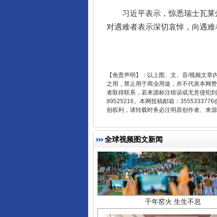
习近平表示，惊悉瑞士瓦莱州
对遇难者表示深切哀悼，向遇难
东山县通报“牛蛙产品抗生素超标问
【免责声明】：以上图、文、音/视频文章
之用，禁止用于商业用途，并不代表本网赞
者取得联系，若来源标注错误或无意侵犯到您的
89525216。本网投稿邮箱：355533
创权利，请转载时务必注明原创作者、来源：
全球视频图文新闻
千年窑火 生生不息