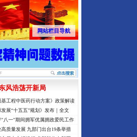
网站栏目导航
东风浩荡开新局
强基工程中医药行动方案》政策解读
发展“十五五”规划》发布｜全文
"八一"期间拥军优属拥政爱民工作
高质量发展 九部门出台19条举措