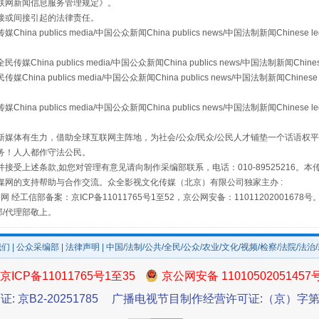
联网新闻信息服务管理规定
》。
接或间接引起的法律责任。
publics media/中国公众新闻China publics news/中国法制新闻Chinese l
a publics media/中国公众新闻China publics news/中国法制新闻Chinese
 publics media/中国公众新闻China publics news/中国法制新闻Chinese 
publics media/中国公众新闻China publics news/中国法制新闻Chinese l
媒体有生力，借助全球互联网主阵地，为社会/公众/民众/公民人才铺垫一个话语权平
务！人人都作守法公民。
场
事关残疾人未来5年
接受上述条款,如您对管理有意见请向制作采编部联系，电话：010-89525216。
媒网的支持帮助与合作交流。众全影视文化传媒（北京）有限公司独家主办 :
网 经工信部备案：京ICP备11011765号1至52，京公网安备：11011202001678号
部/代理部敬上。
我们
|
公众采编部
|
法律声明
| 中国/法制/公共/全民/公众/农业/文化/视频/检察/法院/法治
京ICP备11011765号1至35
京公网安备 11010502051457
证: 京B2-20251785
广播电视节目制作经营许可证:（京）字第3