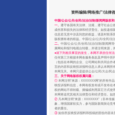
阿坝州三大球赛在茂县开幕
资料编辑/网络推广/法律
中国/公众/公共/全民/法治/法制/新闻网版权
一、
遵守各国有关法律、法规，遵守社会公
成伤害和损失的法律和经济责任。如投递假
信息若无意中涉及到您的权益，请及时联系
版权拥有者的权益。中国/公众/公共/全民/法
二、
中国/公众/公共/全民/法治/法制/
康网站和报刊电视台转载，并请注明来源，
●就下列相关事宜的发生，本网不承担任何法
任何第三方根据本网各服务条款及声明中所
（包括在本网的企业、公司网站和共同合作
言的内容和反映投诉报料信息人承认本网所
本网无关。本网只是提供公众/公民/大众/
三、关于网络版权权属问题：
国家大学科技园优化重塑工作
①
本网注明“来源：XXXXXXX网”的所有
映投诉报料信息，本网有权发布或不发布在
权的网站不得转载、摘编或利用其它方式使用
本网将追究其相关法律责任和经济责任。如
②
凡本网注明“来源：XXXXXXX”（非
象，增强国家软实力，参与国际新闻舆论竞争
者的重任。
③
如你所反映投诉报料和投稿的部份内容未