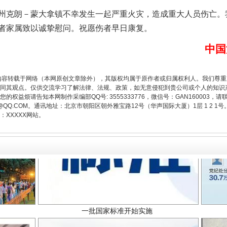
克朗－蒙大拿镇不幸发生一起严重火灾，造成重大人员伤亡。
者家属致以诚挚慰问。祝愿伤者早日康复。
题”
法徽映军营 权益有保障
中国
内容转载于网络（本网原创文章除外），其版权均属于原作者或归属权利人。我们尊
同其观点。仅供交流学习了解法律、法规、政策，如无意侵犯到贵公司或个人的知识
权益烦请告知本网制作采编部QQ号: 3555333776，微信号：GAN160003，请
3776@QQ.COM。通讯地址：北京市朝阳区朝外雅宝路12号（华声国际大厦）1层 1 
XXXXX网站。
一批国家标准开始实施