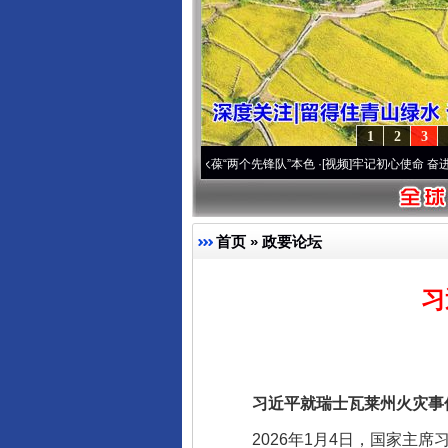
1
2
3
年 深刻改变雪域高原..
·[视频]
永葆“两个先锋队”本色
·[视频]
牢记初心使命 奋进复兴征
首页
»
政要论坛
完善运行机制助力责任有效落
习
习近平就瑞士瓦莱州火灾事件
2026年1月4日，国家主席