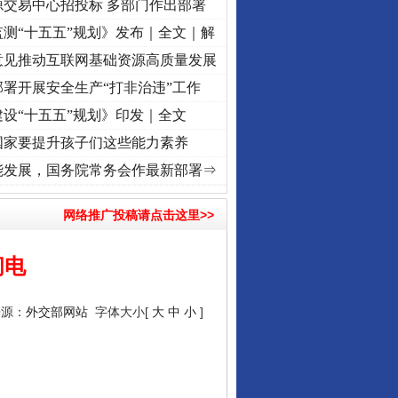
源交易中心招投标 多部门作出部署
测“十五五”规划》发布｜全文｜解
意见推动互联网基础资源高质量发展
署开展安全生产“打非治违”工作
设“十五五”规划》印发｜全文
国家要提升孩子们这些能力素养
记初心使命 奋进复兴征程丨“转折之城”激荡..
·[视频]
牢记初心使命 奋进复兴征程丨红船起
能发展，国务院常务会作最新部署⇒
网络推广投稿请点击这里>>
行业协会接连发公告
问电
来源：
外交部网站
字体大小[
大
中
小
]