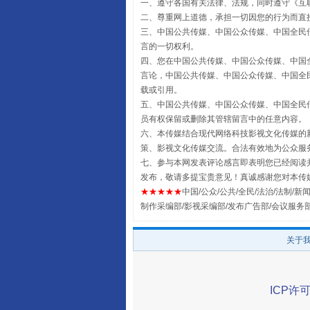
一、遵守各国有关法律、法规，同时遵守《
互
二、尊重网上道德，承担一切因您的行为而直
三、中国公共传媒、中国公众传媒、中国全民传媒China 
言的一切权利。
四、您在中国公共传媒、中国公众传媒、中国全民传媒Chin
言论，中国公共传媒、中国公众传媒、中国全民传媒China
载或引用。
五、中国公共传媒、中国公众传媒、中国全民传媒China 
员有权保留或删除其管辖留言中的任意内容。
六、本传媒结合现代网络科技影视文化传媒的新
策、影视文化传媒交流。合法有效地为公众服
全民健身五年计划来了！等你上
七、参与本网发表评论感言即表明您已经阅读并
发布，敬请多提宝贵意见！真诚感谢您对本传
★★★★★
中国/公众/公共/全民/法治/法制/新闻
制作采编部/影视采编部/发布广告部/会议服务
关于
ICP许可