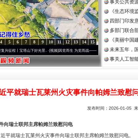
事关公共资
《生态环境监
读
四部门印发
多部门联合部
《美丽中国建
4
5
6
7
8
9
10
11
12
13
14
15
未来五年，
程丨宝塔山下好光景..
·[视频]
因党而生 为党而战——百年“纪”事⑧加强纪律..
·[视频]
牢
事关人工智
实
一纸欠条伤亲情 巡回调解促和解..
近平就瑞士瓦莱州火灾事件向帕姆兰致慰
发布时间：2026-01-05 
向瑞士联邦主席帕姆兰致慰问电
习近平就瑞士瓦莱州火灾事件向瑞士联邦主席帕姆兰致慰问电。