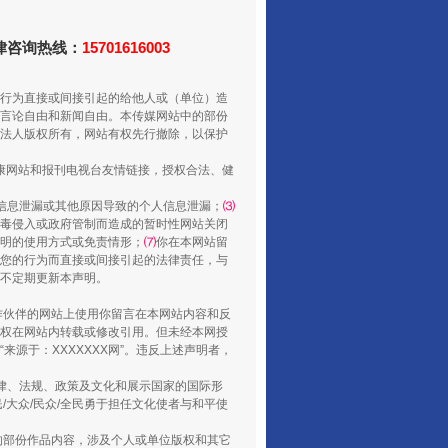
走走走！国家喊你健身啦
法律咨询热线：
15701616003
行为直接或间接引起的给他人或（单位）造
言论自由和新闻自由。本传媒网站中的部份
法人版权所有，网站有权先行撤除，以保护
健康网站和报刊电视台友情链接，授权合法、健
信息泄漏或其他原因导致的个人信息泄漏；
⑶
毒侵入或政府管制而造成的暂时性网站关闭
明的使用方式或免责情形；
⑺
你在本网站留
您的行为而直接或间接引起的法律责任，与
将不定期更新本声明。
山西：不断增强治理腐败综合效能
合作伙伴的网站上使用你留言在本网站内容和反
权在网站内转载或修改引用。但未经本网授
源于：XXXXXXX网”。违反上述声明者，
法律、法规、政策及文化和展示国家的国际形
大众/民众/全民勇于担任文化使者与和平使
的部份作品内容，涉及个人或单位版权和其它