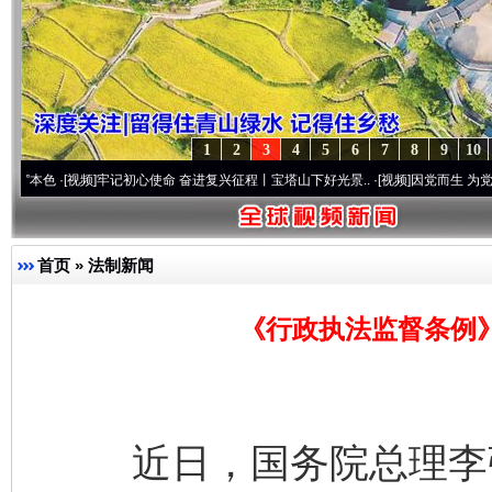
1
2
3
4
5
6
7
8
9
10
[视频]
牢记初心使命 奋进复兴征程丨宝塔山下好光景..
·[视频]
因党而生 为党而战——百年
首页
»
法制新闻
《行政执法监督条例》
近日，国务院总理李强