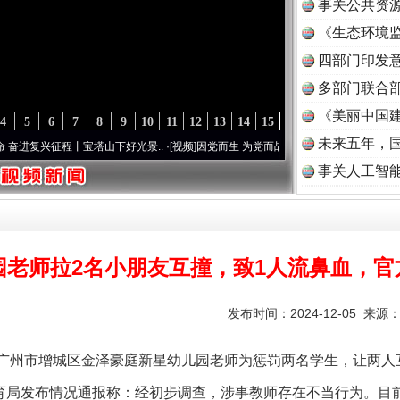
事关公共资
《生态环境监
读
四部门印发
多部门联合部
《美丽中国建
4
5
6
7
8
9
10
11
12
13
14
15
未来五年，
征程丨宝塔山下好光景..
·[视频]
因党而生 为党而战——百年“纪”事⑧加强纪律..
·[视频]
事关人工智
园老师拉2名小朋友互撞，致1人流鼻血，官
发布时间：2024-12-05 来源
州市增城区金泽豪庭新星幼儿园老师为惩罚两名学生，让两人
局发布情况通报称：经初步调查，涉事教师存在不当行为。目