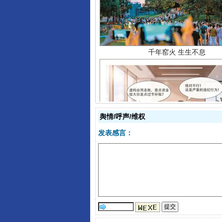
舆情/呼声/维权
揭开“小金库”的免责幌子
发表感言：