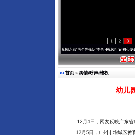
1
2
3
周年 深刻改变雪域高原..
·[视频]
永葆“两个先锋队”本色
·[视频]
牢记初心使命 奋进复兴
首页
»
舆情/呼声/维权
幼儿
12月4日，网友反映广东省广
12月5日，广州市增城区教育