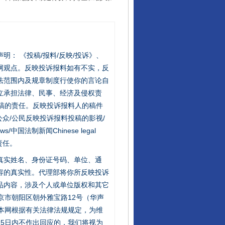
站严肃声明： 《投稿/报料/反映/投诉》、
网观点。反映投诉报料如有不实，反
法范围内及规章制度行使你的言论自
立承担法律、民事、经济及侵权责
稿的责任。反映投诉报料人的稿件
众/公民反映投诉报料投稿的影视/
s/中国法制新闻Chinese legal
责任。
的真实姓名、身份证号码、单位、通
容的真实性。代理部将你所反映投诉
品内容，涉及个人或单位版权和其它
京市朝阳区朝外雅宝路12号（华声
：本网根据有关法律法规规定，为维
5日内不作出回应的，我们将视为