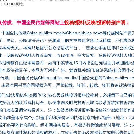
XXXXX网站。
众传媒、中国全民传媒等网站上
投稿/报料/反映/投诉特别声明：
媒China publics media/China publics news等传媒网
众、民众、公民说法评论》等频道上的文章属原文转出或转载，不代表本
与本网无关。本网只是提供公众话语权平台，一定要在本国法律和公民权
述，反映投诉报料人捏造事实、弄虚作假、夸大事实、反映投诉报料人独
诉报料稿件已经本网发布，如有不实请在15日内书面告知理由并承担因此
全权法律责任，本网方可对外广告。党政机关部门/政法系统/社会团体/公
全民传媒China publics media/中国公众新闻China publics new
家版权。未经本网书面合同授权许可，严禁转载、转刊，转载、转刊将追诉法律
门/政法系统/社会团体/公众/公民反映投诉报料投稿时，必须留下自己
被投诉人的联系资料写全，以便本网及时与投诉人取得联系并核实投诉内
部门核实及调查被投诉人。注：如被反映投诉报料和投稿的全部或部份作
面文函加盖印章或个人加盖手印和身份证明快递北京制作采编部（地址：北
避免造成不必要的社会影响。经本网核实属实，有权先行撤除或暂时屏蔽。注
公民都有陈述权和知情权的权利，在收到告知函及本网短信或电话告知后1