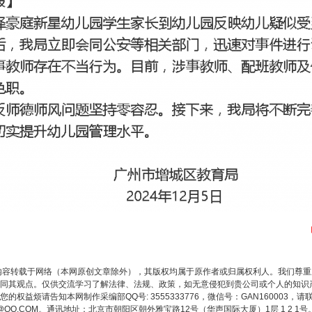
内容转载于网络（本网原创文章除外），其版权均属于原作者或归属权利人。我们尊
同其观点。仅供交流学习了解法律、法规、政策，如无意侵犯到贵公司或个人的知识
权益烦请告知本网制作采编部QQ号: 3555333776，微信号：GAN160003，请
3776@QQ.COM。通讯地址：北京市朝阳区朝外雅宝路12号（华声国际大厦）1层 1 