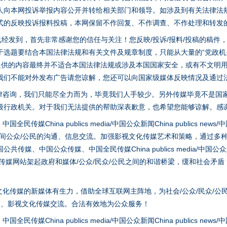
人向本网投诉举报内容公开并转给相关部门和领导。如涉及到有关法律法
式的反映投诉报料投稿，本网保留不作回复、不作调查、不作处理和转发
稿已经发到，首先非常感谢您的信任与关注！您反映/投诉/报料/投稿的稿
选题要结合本国法律法规和有关文件及规章制度，只能从大量的“党政机关部
您提供的内容最终并不适合本国法律法规或涉及本国国家安全，或有不文明
我们不能对外发布广告请您谅解，您还可以向国家级媒体反映情况及通过
律咨询，我们只能尽全力而为，毕竟我们人手较少。另外传媒毕竟不是国
级行政机关。对于我们无法提供的帮助深表歉意，也希望您能够谅解。感
hina publics media/中国公众新闻China publics news/中国法制
之间公众/公民的沟通、信息交流。加强影视文化传媒艺术和策略，通过多
、中国公众传媒、中国全民传媒China publics media/中国公众新闻Chi
tem news等传媒网站架起政府和媒体/公众/民众/公民之间的和谐桥梁，缓和
实
一纸欠条伤亲情 巡回调解促和解..
化传媒的新媒体有生力，借助全球互联网主阵地，为社会/公众/民众/公
策、影视文化传媒交流。合法有效地为公众服务！
hina publics media/中国公众新闻China publics news/中国法制