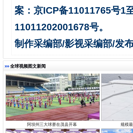
全民健身五年计划来了！等你上场
案：京ICP备11011765号
11011202001678号。
制作采编部/影视采编部/发
全球视频图文新闻
阿坝州三大球赛在茂县开幕
规模最