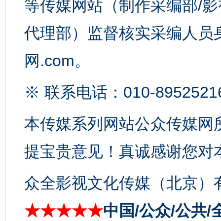
等传媒网站（制作采编部/影
代理部）监督核实采编人员身
网.com。
※ 联系电话：010-8952521
受贿1.44亿！段成刚被判无期
从幼儿
本传媒系列网站公众传媒网
提宝贵意见！真诚感谢您对
众全影视文化传媒（北京）有
★★★★★
中国/公众/公共/