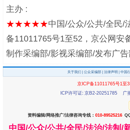
主办 :
★★★★★
中国/公众/公共/全民/
备11011765号1至52，京公网安备：
受贿1.44亿！段成刚被判无期
从幼儿
制作采编部/影视采编部/发布广告
关于我们
|
公众采编部
|
法律声明
| 中国
京ICP备11011765号1至3
ICP许可证: 京B2-20251785
广
资料编辑/网络推广/法律咨询专线：
010-89525216
QQ
全民健身五年计划来了！等你上场
中国/公众/公共/全民/法治/法