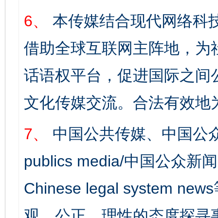
6、
本传媒结合现代网络科
完善运行机制助力责任有效落实
一纸欠条
借助全球互联网主阵地，为社
话语权平台，促进国际之间公
文化传媒交流。合法有效地
7、
中国公共传媒、中国公众
东山县通报“牛蛙产品抗生素超标问题”
法
publics media/中国公众新闻
Chinese legal syst
观、公正、理性的态度探寻