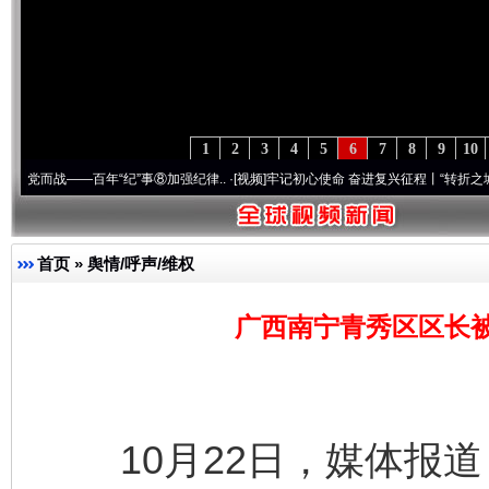
1
2
3
4
5
6
7
8
9
10
—百年“纪”事⑧加强纪律..
·[视频]
牢记初心使命 奋进复兴征程丨“转折之城”激荡..
·[视
首页
»
舆情/呼声/维权
广西南宁青秀区区长
10月22日，媒体报道