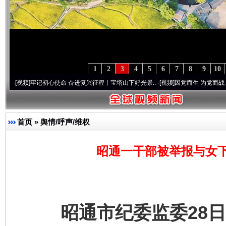
1
2
3
4
5
6
7
8
9
10
牢记初心使命 奋进复兴征程丨宝塔山下好光景..
·[视频]
因党而生 为党而战——百年“纪”
首页
»
舆情/呼声/维权
昭通一干部被举报与女
昭通市纪委监委28日