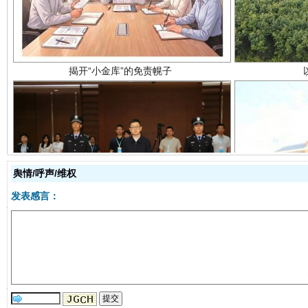
受贿1.44亿！段成刚被判无期
从幼儿
舆情/呼声/维权
发表感言：