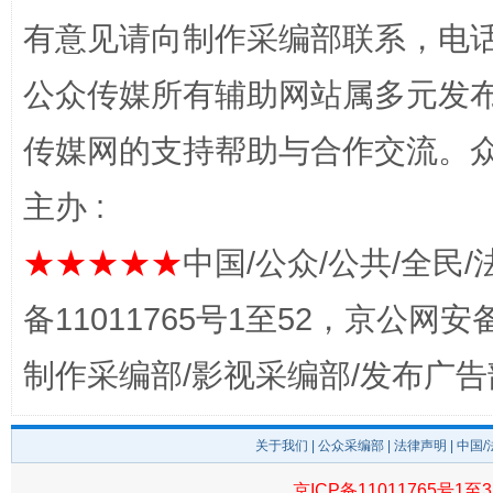
有意见请向制作采编部联系，电话：0
完善运行机制助力责任有效落实
一纸欠条
公众传媒所有辅助网站属多元发
传媒网的支持帮助与合作交流。
主办 :
★★★★★
中国/公众/公共/全民/
备11011765号1至52，京公网安备：
东山县通报“牛蛙产品抗生素超标问题”
法
制作采编部/影视采编部/发布广告
关于我们
|
公众采编部
|
法律声明
| 中国
京ICP备11011765号1至3