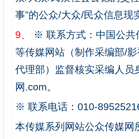
事”的公众/大众/民众信息现
完善运行机制助力责任有效落实
一纸欠条
9、
※ 联系方式：中国公共
等传媒网站（制作采编部/影
代理部）监督核实采编人员身
网.com。
※ 联系电话：010-8952521
东山县通报“牛蛙产品抗生素超标问题”
法
本传媒系列网站公众传媒网