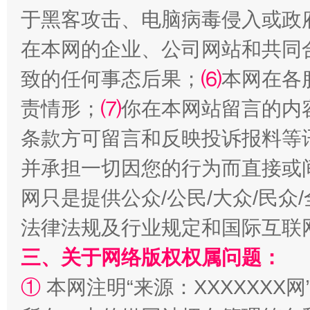
于黑客攻击、电脑病毒侵入或政
全民健身五年计划来了！等你上场
在本网的企业、公司网站和共同
致的任何事态后果；
⑹
本网在各
责情形；
⑺
你在本网站留言的内
条款方可留言和反映投诉报料等
并承担一切因您的行为而直接或
网只是提供公众/公民/大众/民
阿坝州三大球赛在茂县开幕
规模最
法律法规及行业规定和国际互联
三、关于网络版权权属问题：
①
本网注明“来源：XXXXXXX网